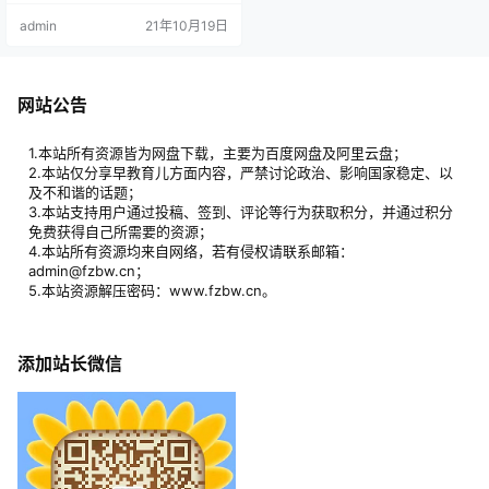
的学校用它教学生学习母语，全球
admin
21年10月19日
有133个国家用它作 为外语学习教
材。其中《典范英语》（1-5）针对
Xia0xuesheng，精选261个最有趣
的、最适合我国小学生阅读的故
事。《典范英语》（6-9）在此基础
网站公告
上，又从《…
1.本站所有资源皆为网盘下载，主要为百度网盘及阿里云盘；
2.本站仅分享早教育儿方面内容，严禁讨论政治、影响国家稳定、以
及不和谐的话题；
3.本站支持用户通过投稿、签到、评论等行为获取积分，并通过积分
免费获得自己所需要的资源；
4.本站所有资源均来自网络，若有侵权请联系邮箱：
admin@fzbw.cn；
5.本站资源解压密码：www.fzbw.cn。
添加站长微信