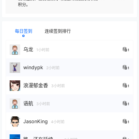
积分。
每日签到
连续签到排行
乌龙
1小时前
1
windypk
2小时前
1
浪漫郁金香
3小时前
1
语航
3小时前
1
JasonKing
4小时前
1