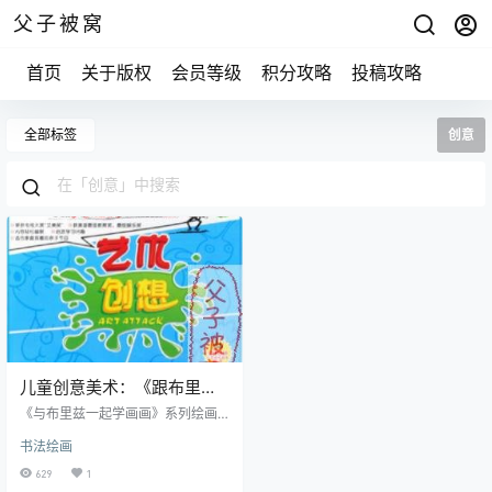
父子被窝
首页
关于版权
会员等级
积分攻略
投稿攻略
全部标签
创意
儿童创意美术：《跟布里兹
学画画》(92集) 共12DVD
《与布里兹一起学画画》系列绘画
教学节目在美国荣获了与电影“奥斯
书法绘画
卡”齐名的电视大奖“艾米奖”，并获
得“最佳教育奖”和“最佳娱乐奖”等4
629
1
项大奖提名。通过卡通大师布里茨