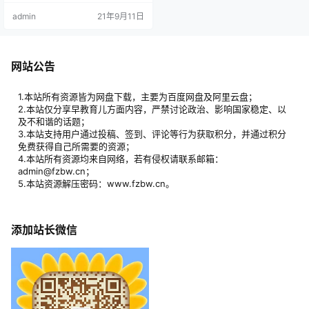
轻松幽默的教学方式，向大家讲解
admin
21年9月11日
了有关卡通人物、动物、卡通道
具、卡通招牌、连环画等内容的绘
画技法。该节目全球同步发行也得
到世界各地小观众的热烈欢迎和高
度评价！ 节目在美国、新加坡、日
网站公告
本以及国内北京电视台、广州电视
台等各大电视台长期热播，它以…
1.本站所有资源皆为网盘下载，主要为百度网盘及阿里云盘；
2.本站仅分享早教育儿方面内容，严禁讨论政治、影响国家稳定、以
及不和谐的话题；
3.本站支持用户通过投稿、签到、评论等行为获取积分，并通过积分
免费获得自己所需要的资源；
4.本站所有资源均来自网络，若有侵权请联系邮箱：
admin@fzbw.cn；
5.本站资源解压密码：www.fzbw.cn。
添加站长微信