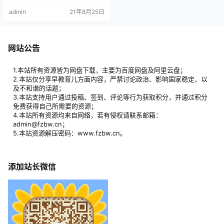
活中无处不在的神奇化学世界，跳
admin
21年8月25日
出传统学习的常规，调动你全部的
学习兴趣，培养你利用已会知识作
为“工具”，解决问题的学习能力。本
书内容丰富，版式新颖，并配以活
泼有趣的插图，以及趣味十足的化
网站公告
学知识小游戏、小问题，在启发思
维、激发想象力、 开发创造力的同
时，带…
1.本站所有资源皆为网盘下载，主要为百度网盘及阿里云盘；
2.本站仅分享早教育儿方面内容，严禁讨论政治、影响国家稳定、以
及不和谐的话题；
3.本站支持用户通过投稿、签到、评论等行为获取积分，并通过积分
免费获得自己所需要的资源；
4.本站所有资源均来自网络，若有侵权请联系邮箱：
admin@fzbw.cn；
5.本站资源解压密码：www.fzbw.cn。
添加站长微信