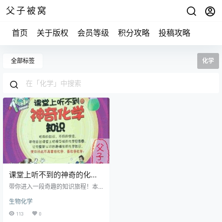
父子被窝
首页
关于版权
会员等级
积分攻略
投稿攻略
全部标签
化学
课堂上听不到的神奇的化学
知识 音频版
带你进入一段奇趣的知识旅程！本
书不再是单纯的理论、枯燥的化学
生物化学
方程式，而是以小故事、趣味推
理、生活现象等多种形式为内容，
113
0
让你走出抽象的化学公式，走进生