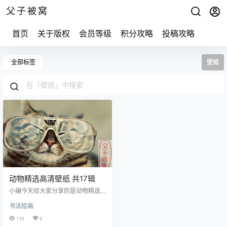
父子被窝
首页
关于版权
会员等级
积分攻略
投稿攻略
全部标签
壁纸
动物精选高清壁纸 共17辑
小编今天给大家分享的是动物精选
高清壁纸，总共17辑，849张。 世
书法绘画
界上千奇百怪的高清动物图片,让你
透过动物图片足不出户的了解丰富
118
0
多彩的动物世界,关注动物图片,与动