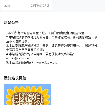
片般壮美视频，可爱动画人物讲
admin
21年10月27日
解，让孩子在身临其境般的视觉享
受中，真正爱上历史，增长见识，
锻炼思维！ 建立完整历史观和全局
历史思维：以时间为线索，展现世
界历史全貌，帮孩子建立有格局的
网站公告
历史思维、完整全面的历史观念，
进而对世界和人生产生更多思考。
聚焦时…
1.本站所有资源皆为网盘下载，主要为百度网盘及阿里云盘；
2.本站仅分享早教育儿方面内容，严禁讨论政治、影响国家稳定、以
及不和谐的话题；
3.本站支持用户通过投稿、签到、评论等行为获取积分，并通过积分
免费获得自己所需要的资源；
4.本站所有资源均来自网络，若有侵权请联系邮箱：
admin@fzbw.cn；
5.本站资源解压密码：www.fzbw.cn。
添加站长微信