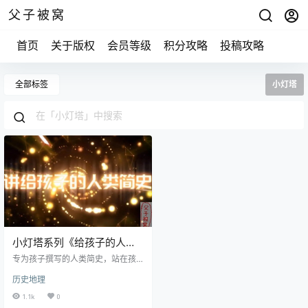
父子被窝
首页
关于版权
会员等级
积分攻略
投稿攻略
全部标签
小灯塔
小灯塔系列《给孩子的人类
简史》视频动画 共10集 适合
专为孩子撰写的人类简史，站在孩
3-12岁儿童
子的角度对历史进行解读，从生活
历史地理
常见事物出发，引导孩子关注其背
后的历史，让孩子轻松掌握人类简
1.1k
0
史。 身临其境般的视觉享受：纪录