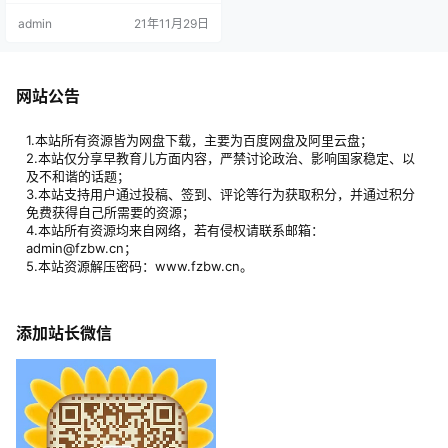
法（11集）03工笔人物画白描的临
admin
21年11月29日
摹（10集）04工笔人物画淡彩、重
彩的临摹（11集）05工笔人物画的
规律特点（5集）06工笔人物画的工
具及材料（12集）07工笔人物画的
造型及构图（14集）08工笔人物画
网站公告
五官及四肢的画法（11集）09工笔
人…
1.本站所有资源皆为网盘下载，主要为百度网盘及阿里云盘；
2.本站仅分享早教育儿方面内容，严禁讨论政治、影响国家稳定、以
及不和谐的话题；
3.本站支持用户通过投稿、签到、评论等行为获取积分，并通过积分
免费获得自己所需要的资源；
4.本站所有资源均来自网络，若有侵权请联系邮箱：
admin@fzbw.cn；
5.本站资源解压密码：www.fzbw.cn。
添加站长微信