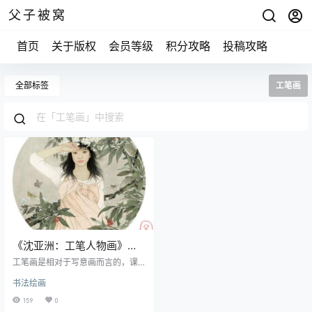
父子被窝
首页
关于版权
会员等级
积分攻略
投稿攻略
全部标签
工笔画
《沈亚洲：工笔人物画》视
频课程 共105集
工笔画是相对于写意画而言的，课
程由沈亚洲主讲，课程介绍工笔画
书法绘画
的特点、绘画使用的工具材料等。
资源目录 01工笔人物画的线描技法
159
0
（9集）02工笔人物画色彩的基本技