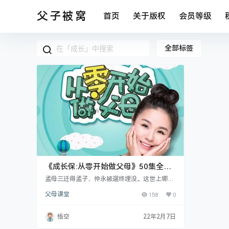
父子被窝
首页
关于版权
会员等级
全部标签
《成长保:从零开始做父母》50集全
mp3音频
孟母三迁得孟子、仲永被遛终埋没。这世上哪有
什么起跑线，你就是孩子的起跑线！ 在“拼爹拼
父母课堂
158
0
妈”的时代，父母能做的就是不断开阔自己的视
野，让自己更完美，带孩子走上人生巅峰！ 资源
目录： 01.【榕榕】孩子的注意力如何培养？有
悟空
22年2月7日
这4招就够了02.【资博】孩子看动画片上瘾怎么
办？03.【榕榕】4、5岁还吃手？妈妈需要注意