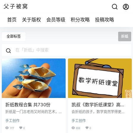
父子被窝
首页
关于版权
会员等级
积分攻略
投稿攻略
全部标签
折纸
折纸教程合集 共730份
凯叔《数学折纸课堂》高清
视频课程(共12课)
折纸是一门古老而又时尚的艺术，
会折纸的孩子，数学竟然学得更
千百年来，折纸天才创作了很多令
好。不剪不切，可以做什么？绝不
手工创作
手工创作
人惊羡的折纸作品。折纸艺术也以
仅是灵活双手这么简单。只要引导
其独特的魅力吸引着我们。 毋庸置
得当，折纸，不仅可以折出“大名
197
0
808
0
疑，折纸可以很大程度上丰富我们
堂”，还可以开拓思维，成为孩子数