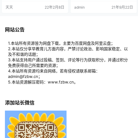
的生活。 对于尚未启蒙的儿童，折
学学习的得力助手！ 在日本、俄罗
天天
22年2月8日
admin
21年9月22日
纸可以开发智力，培养创造力，加
斯等国家都有大型比赛、专业杂
强空间思维，并锻炼毅力。 于青春
志、年会等，折纸已经进入如麻省
期的懵懂少年，一手好的折纸技术
等高级学府作为一门学科进行教
将使你魅力大增，轻松的赢得芳
学，仅仅在美国就有十几个由国家
心。 中年人折纸可以缓解工作和生
拨款的折纸工业应用研究项目，有
网站公告
活中的压力，从繁杂的琐事中解脱
近四十位大学折纸教授以及无数以
出来享受小资生活的乐趣。 老年人
此专业的学生。 据说，在2003年以
折…
前，美…
1.本站所有资源皆为网盘下载，主要为百度网盘及阿里云盘；
2.本站仅分享早教育儿方面内容，严禁讨论政治、影响国家稳定、以
及不和谐的话题；
3.本站支持用户通过投稿、签到、评论等行为获取积分，并通过积分
免费获得自己所需要的资源；
4.本站所有资源均来自网络，若有侵权请联系邮箱：
admin@fzbw.cn；
5.本站资源解压密码：www.fzbw.cn。
添加站长微信