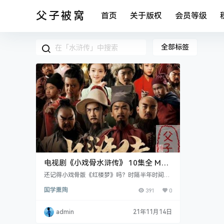
父子被窝
首页
关于版权
会员等级
全部标签
电视剧《小戏骨水浒传》 10集全 MP4
格式
还记得小戏骨版《红楼梦》吗？时隔半年时间，
小戏骨又出新作了，这次改编的是四大名著《水
国学熏陶
391
0
浒传》。 本片以林冲和宋江为两条主线，保留了
《水浒传》原著中鲁智深倒拔垂杨柳、拳打镇关
西、林冲风雪山神庙、一百零八好汉水泊梁山等
admin
21年11月14日
情节，讲述了众好汉被逼上梁山起义、同意招安
却失败告终的故事。 《水浒传》小说上百回合，