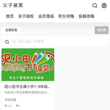
父子被窝
首页
关于版权
会员等级
积分攻略
投稿攻略
全部标签
砚小田
砚小田书法课小学1~6年级同
步生字
为在校小学生和教师录制的2600集
语文同步教材生字视频讲座。 一字
书法绘画
一集，按照教育部语用所和汉字书
写专业委员会的专业角度解读和示
828
0
范书写，用浅显的语言和精准的位