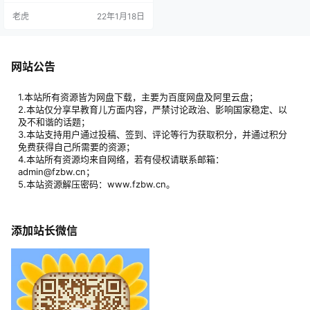
置关系，将规范汉字书写变得简单
老虎
22年1月18日
快捷。 为教师、家长和孩子提供了
书写依据和方法。 针对基本笔画、
偏旁部首、间架结构、综合提高、
诗词书写、考级指导等专门打造的
直播课程，在互动和交流中，更加
网站公告
贴近书写者的易错点进行有效的纠
正和有效练习。
1.本站所有资源皆为网盘下载，主要为百度网盘及阿里云盘；
2.本站仅分享早教育儿方面内容，严禁讨论政治、影响国家稳定、以
及不和谐的话题；
3.本站支持用户通过投稿、签到、评论等行为获取积分，并通过积分
免费获得自己所需要的资源；
4.本站所有资源均来自网络，若有侵权请联系邮箱：
admin@fzbw.cn；
5.本站资源解压密码：www.fzbw.cn。
添加站长微信