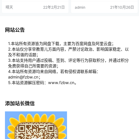
和情绪，所以说玩粘土的好处还是
和聪明大脑；能帮家长开脑洞，搞
晴天
22年2月21日
admin
21年10月26日
很多的~~ 今天分享给大家的是一套
明白原来粘土还能这么玩儿！等父
粘土的视频教程，很多宝宝都会玩
母和孩子学成之后，能将粘土创作
粘土，但不一定能玩好粘土，指望
作为终身爱好，不断精进，随手一
父母去交也很难，一没有时间，就
捏就能当做送人的礼物或者家居摆
是有时间了父母也不是全能，什么
设，能为平淡的生活增添很多小确
网站公告
都会，所以今天分享这个教程，宝
幸和幸福感！ 粘土=艺术启蒙+感觉
宝可以自己去学习如何才能玩好粘
教育+手部锻炼。很小的孩子就能轻
土 文件…
松学…
1.本站所有资源皆为网盘下载，主要为百度网盘及阿里云盘；
2.本站仅分享早教育儿方面内容，严禁讨论政治、影响国家稳定、以
及不和谐的话题；
3.本站支持用户通过投稿、签到、评论等行为获取积分，并通过积分
免费获得自己所需要的资源；
4.本站所有资源均来自网络，若有侵权请联系邮箱：
admin@fzbw.cn；
5.本站资源解压密码：www.fzbw.cn。
添加站长微信