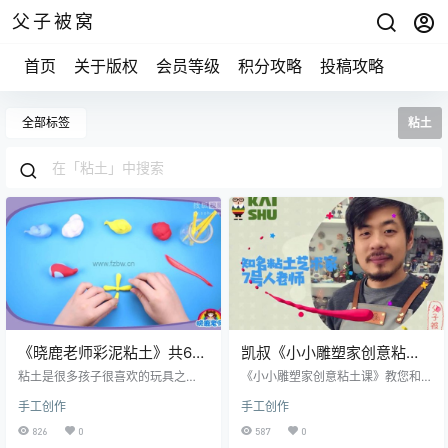
父子被窝
首页
关于版权
会员等级
积分攻略
投稿攻略
全部标签
粘土
《晓鹿老师彩泥粘土》共66
凯叔《小小雕塑家创意粘土
节 视频课
课》教学视频 共12课时
粘土是很多孩子很喜欢的玩具之
《小小雕塑家创意粘土课》教您和
一，玩粘土不但可以锻炼孩子的手
孩子玩转手工，从粘土创作中激发
手工创作
手工创作
指灵活度，还可以让孩子的思维更
灵感，提升创意能力和耐心程度，
加活跃，培养空间思维力，提升专
并拥有一双巧手。这套课，能帮小
826
0
587
0
注力，而且可以帮助孩子排解压力
朋友启蒙艺术思维，锻炼灵巧双手