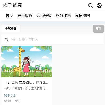
父子被窝
首页
关于版权
会员等级
积分攻略
投稿攻略
全部标签
身高
《儿童长高必修课：抓住3-7
岁黄金生长期》视频课 潘慧
有以下5种现象，孩子生长发育可能
出问题： ◈ 挑食、偏食、不长个 ◈
健康心理
在班里总是坐前排、明显比同龄孩
子矮 ◈ 孩子是早产儿、小于胎龄
367
0
儿、高危儿，存在发育异常和落后