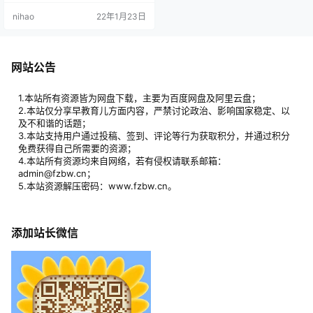
◈ 儿童期每年长高不超过5厘米 ◈
nihao
22年1月23日
发育过早或过迟，女孩8岁前、男孩
9岁前出现第二性征的发育（女孩乳
房发育、男孩有变声等现象）或到1
4岁之后无青春期发育 其实遗传因素
只能决定身高的70%，营养、睡
网站公告
眠、运动、情绪这些后天因素，对
身高的影响…
1.本站所有资源皆为网盘下载，主要为百度网盘及阿里云盘；
2.本站仅分享早教育儿方面内容，严禁讨论政治、影响国家稳定、以
及不和谐的话题；
3.本站支持用户通过投稿、签到、评论等行为获取积分，并通过积分
免费获得自己所需要的资源；
4.本站所有资源均来自网络，若有侵权请联系邮箱：
admin@fzbw.cn；
5.本站资源解压密码：www.fzbw.cn。
添加站长微信