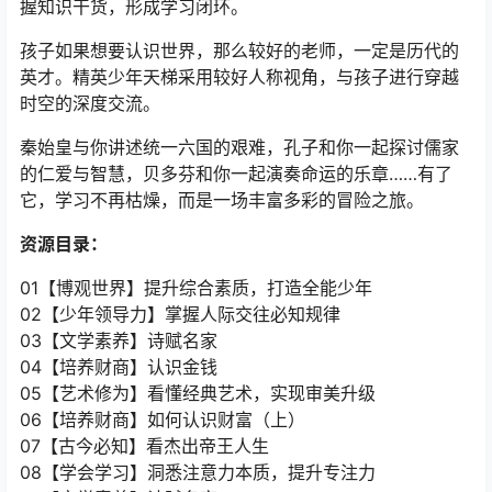
握知识干货，形成学习闭环。
孩子如果想要认识世界，那么较好的老师，一定是历代的
英才。精英少年天梯采用较好人称视角，与孩子进行穿越
时空的深度交流。
秦始皇与你讲述统一六国的艰难，孔子和你一起探讨儒家
的仁爱与智慧，贝多芬和你一起演奏命运的乐章……有了
它，学习不再枯燥，而是一场丰富多彩的冒险之旅。
资源目录：
01【博观世界】提升综合素质，打造全能少年
02【少年领导力】掌握人际交往必知规律
03【文学素养】诗赋名家
04【培养财商】认识金钱
05【艺术修为】看懂经典艺术，实现审美升级
06【培养财商】如何认识财富（上）
07【古今必知】看杰出帝王人生
08【学会学习】洞悉注意力本质，提升专注力