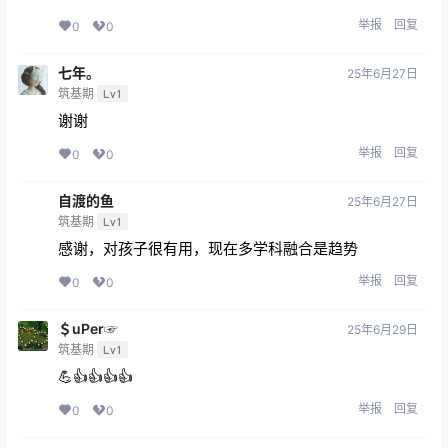
举报
回复
0
0
七年。
25年6月27日
筑基期
Lv1
谢谢
举报
回复
0
0
自渡的鱼
25年6月27日
筑基期
Lv1
感谢，对孩子很有用，现在多学科融合是趋势
举报
回复
0
0
＄uΡer☞
25年6月29日
筑基期
Lv1
💪👍👍👍👍
举报
回复
0
0