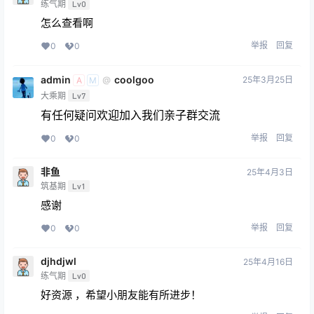
练气期
Lv0
怎么查看啊
举报
回复
0
0
admin
coolgoo
25年3月25日
@
A
M
大乘期
Lv7
有任何疑问欢迎加入我们亲子群交流
举报
回复
0
0
非鱼
25年4月3日
筑基期
Lv1
感谢
举报
回复
0
0
djhdjwl
25年4月16日
练气期
Lv0
好资源 ，希望小朋友能有所进步！