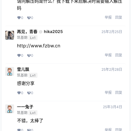
请问解压码是什么？我下载下来后解决时需要输入解压
码
举报
回复
0
0
再见，青春
hika2025
@
25年2月25日
筑基期
Lv1
http://www.fzbw.cn
举报
回复
0
0
雪儿飘
25年2月28日
筑基期
Lv1
感谢分享
举报
回复
0
0
一一兔子
25年3月4日
筑基期
Lv1
不错，太棒了
举报
回复
0
0