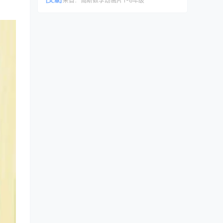
[文章]
来自：
高斯数学动画片1-6年级