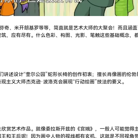
、达芬奇、米开朗基罗等等，简直就是艺术大师的大聚会！而且涵盖
建筑，应有尽有。什么色彩、构图、光影、笔触这些基础概念，
们讲述设计“奎尔公园”蛇形长椅的创作初衷；擅长肖像画的伦勃
现主义大师杰克逊·波洛克会展现“行动绘画”技法的要义。
去欣赏艺术作品。就像委拉斯开兹的《宫娥》，一般人可能觉得
国王和王后呢！因为画中人物的视线都有玄机，这就是不同视角