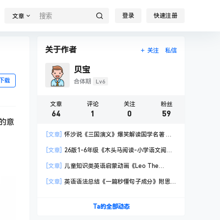
登录
快速注册
文章
关于作者
关注
私信
贝宝
下载
Lv6
合体期
文章
评论
关注
粉丝
64
1
0
59
的意
[文章]
怀沙说《三国演义》爆笑解读国学名著 第
一季
[文章]
26版1-6年级《木头马阅读-小学语文阅读
高效训练88篇》附 答案+结题方法+打卡表
[文章]
儿童知识类英语启蒙动画《Leo The
Wildlife Ranger 动物小游侠》 共60集
[文章]
英语语法总结《一篇秒懂句子成分》附思
维导图 电子文档
Ta的全部动态