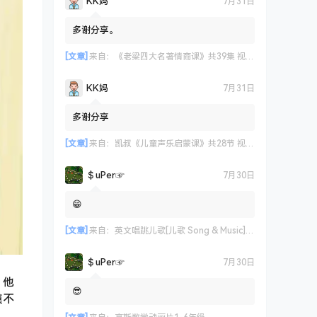
KK妈
7月31日
多谢分享。
[文章]
来自：
《老梁四大名著情商课》共39集 视频课程
KK妈
7月31日
多谢分享
[文章]
来自：
凯叔《儿童声乐启蒙课》共28节 视频课程
＄uΡer☞
7月30日
😁
[文章]
来自：
英文唱跳儿歌[儿歌 Song & Music] 艾米咕噜
＄uΡer☞
7月30日
，他
😎
摸不