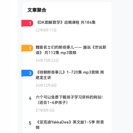
文章聚合
1
《DK图解数学》动画课程 共184集
22年8月11日
2
魏晋名士们的那些事儿—— 趣说《世说新
语》 共112集 mp3音频
24年10月23日
3
《明朝那些事儿》1-720集 mp3音频 周
建龙主讲
24年12月6日
4
六个可以免费下载孩子学习资料的网站！
（适合1~6岁孩子）
21年8月4日
5
《亚克迪YakkaDee》英文版1-5季 附音
频