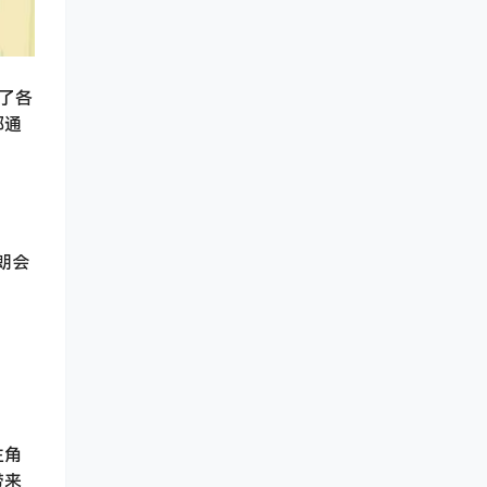
了各
都通
朗会
主角
带来