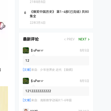
21年8月8日
6
《爆笑中国历史》 第1-4部(已完结) 共80
集全
22年3月4日
最新评论
PREV
NEXT
＄uΡer☞
8月5日
12
感
[文章]
来自：
少年世界史.近代 【音频】
＄uΡer☞
8月5日
1212222222222
[文章]
来自：
高斯数学动画片1-6年级