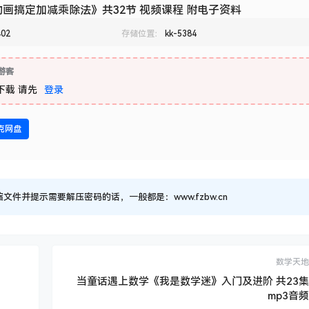
画搞定加减乘除法》共32节 视频课程 附电子资料
402
存储位置：
kk-5384
游客
下载
请先
登录
克网盘
并提示需要解压密码的话，一般都是：www.fzbw.cn
数学天地
当童话遇上数学《我是数学迷》入门及进阶 共23集
mp3音频