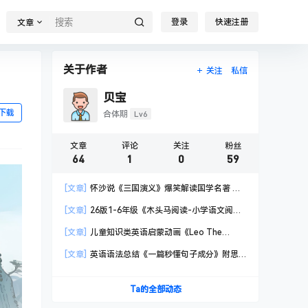
登录
快速注册
文章
关于作者
关注
私信
贝宝
下载
Lv6
合体期
文章
评论
关注
粉丝
64
1
0
59
[文章]
怀沙说《三国演义》爆笑解读国学名著 第
一季
[文章]
26版1-6年级《木头马阅读-小学语文阅读
高效训练88篇》附 答案+结题方法+打卡表
[文章]
儿童知识类英语启蒙动画《Leo The
Wildlife Ranger 动物小游侠》 共60集
[文章]
英语语法总结《一篇秒懂句子成分》附思
维导图 电子文档
Ta的全部动态