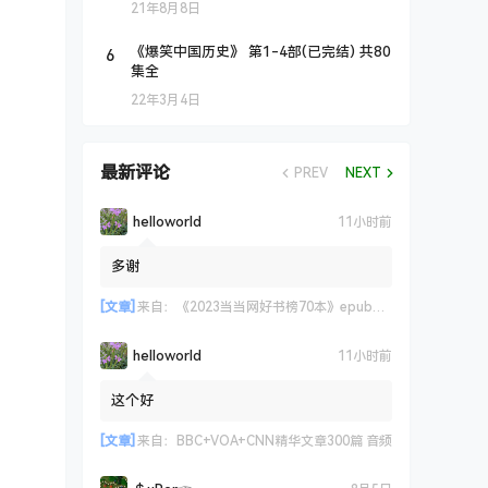
21年8月8日
6
《爆笑中国历史》 第1-4部(已完结) 共80
集全
22年3月4日
最新评论
PREV
NEXT
helloworld
11小时前
多谢
[文章]
来自：
《2023当当网好书榜70本》epub+azw3+mobi格式
helloworld
11小时前
这个好
[文章]
来自：
BBC+VOA+CNN精华文章300篇 音频