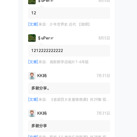
＄uΡer☞
8月5日
12
[文章]
来自：
少年世界史.近代 【音频】
＄uΡer☞
8月5日
1212222222222
[文章]
来自：
高斯数学动画片1-6年级
KK妈
7月31日
多谢分享。
[文章]
来自：
《老梁四大名著情商课》共39集 视频课程
KK妈
7月31日
多谢分享