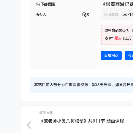
《跟着西游记动
下载权限
所有人：
存储位置：
bd-1
5
您当前的等级为
支付
5
以后
百度网盘
夸
本站目前大部分为百度网盘资源，默认无压缩，如果是压缩文件
数学天地
《范老师小奥几何模型》共911节 动画课程