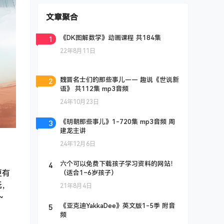
文章聚合
1
《DK图解数学》动画课程 共184集
22年8月11日
2
魏晋名士们的那些事儿—— 趣说《世说新
语》 共112集 mp3音频
24年10月23日
3
《明朝那些事儿》1-720集 mp3音频 周
建龙主讲
24年12月6日
4
六个可以免费下载孩子学习资料的网站！
更有
（适合1~6岁孩子）
玩，
21年8月4日
~
5
《亚克迪YakkaDee》英文版1-5季 附音
频