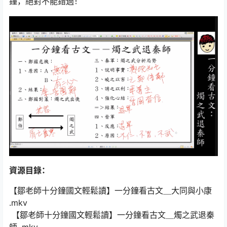
鐘，絕對不能錯過！
資源目錄：
【鄒老師十分鐘國文輕鬆讀】一分鐘看古文＿大同與小康
.mkv
【鄒老師十分鐘國文輕鬆讀】一分鐘看古文＿燭之武退秦