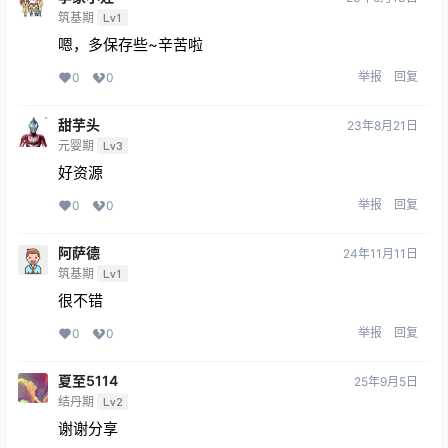
筑基期
Lv1
嗯，多保存些~辛苦啦
举报
回复
0
0
甜芋头
23年8月21日
元婴期
Lv3
好资源
举报
回复
0
0
阿萨德
24年11月11日
筑基期
Lv1
很不错
举报
回复
0
0
夏至5114
25年9月5日
结丹期
Lv2
谢谢分享