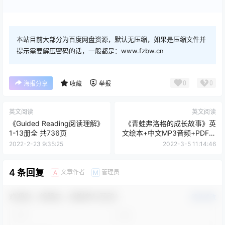
本站目前大部分为百度网盘资源，默认无压缩，如果是压缩文件并
提示需要解压密码的话，一般都是：www.fzbw.cn
0
0
海报分享
收藏
举报
英文阅读
英文阅读
《Guided Reading阅读理解》
《青蛙弗洛格的成长故事》英
1-13册全 共736页
文绘本+中文MP3音频+PDF文
档
2022-2-23 9:35:25
2022-3-5 11:14:46
4 条回复
文章作者
管理员
A
M
欢迎您，新朋友，感谢参与互动！
确认修改