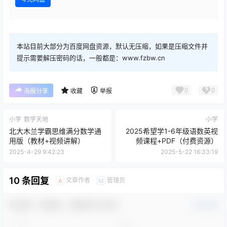
本站目前大部分为百度网盘资源，默认无压缩，如果是压缩文件并
提示需要解压密码的话，一般都是：www.fzbw.cn
0
0
海报分享
收藏
举报
小学
数学天地
小学
北大木兰学霸思维满分数学通
2025希望学1-6年级语数英视
用版（教材+视频讲解）
频课程+PDF（付费资源）
2025-4-29 9:42:23
2025-5-22 16:33:19
10 条回复
文章作者
管理员
A
M
欢迎您，新朋友，感谢参与互动！
确认修改