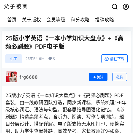
父子被窝
首页
关于版权
会员等级
积分攻略
投稿攻略
25版小学英语《一本小学知识大盘点》+《高
频必刷题》PDF电子版
0
小学
25年5月6日
前往下载
frg6688
关注
私信
25版小学英语《一本知识大盘点》+《高频必刷题》PDF
套装，由一线教研团队打造，同步新课标，系统梳理1-6年
级核心词汇、语法与句型，配套思维导图强化记忆。《必
刷题》精选高频考点，含听力、阅读、写作专项训练，题
目分层设计，搭配详解。电子版支持无水印打印，便携实
用，助力学生查漏补缺，高效备考，家长教师好评如潮，