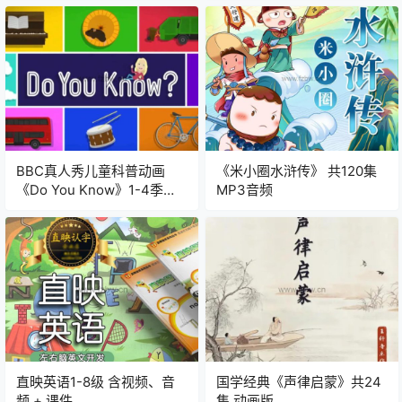
BBC真人秀儿童科普动画
《米小圈水浒传》 共120集
《Do You Know》1-4季
MP3音频
mp4视频
直映英语1-8级 含视频、音
国学经典《声律启蒙》共24
频 + 课件
集 动画版