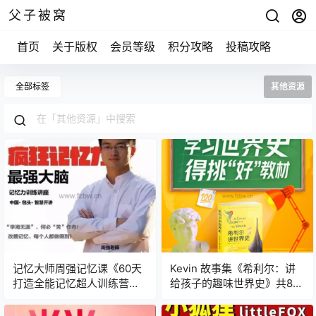
父子被窝
首页
关于版权
会员等级
积分攻略
投稿攻略
全部标签
其他资源
记忆大师周强记忆课《60天
Kevin 故事集《希利尔：讲
打造全能记忆超人训练营》
给孩子的趣味世界史》共88
共30节 视频课程
集 mp3音频