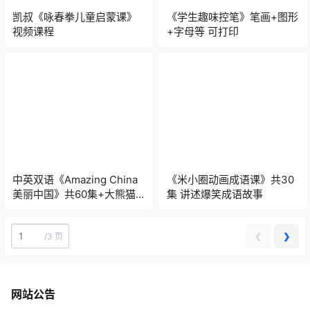
凯叔《咏春拳儿童启蒙课》
《学生趣味控笔》笔画+图形
视频课程
+字母等 可打印
中英双语《Amazing China
《米小圈动画成语课》共30
美丽中国》共60集+大熊猫
集 讲述爆笑成语故事
专题14集
❮
❯
/
3 页
网站公告