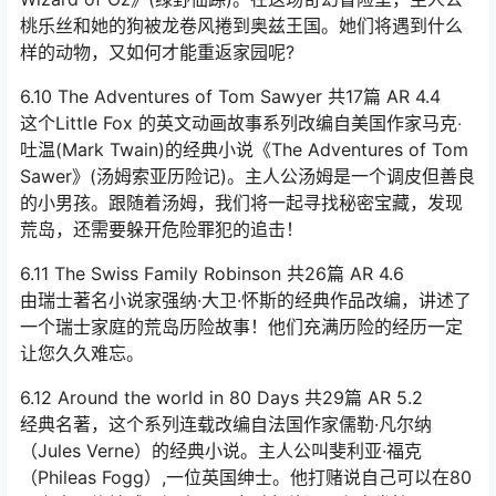
桃乐丝和她的狗被龙卷风捲到奥兹王国。她们将遇到什么
样的动物，又如何才能重返家园呢?
6.10 The Adventures of Tom Sawyer 共17篇 AR 4.4
这个Little Fox 的英文动画故事系列改编自美国作家马克‧
吐温(Mark Twain)的经典小说《The Adventures of Tom
Sawer》(汤姆索亚历险记)。主人公汤姆是一个调皮但善良
的小男孩。跟随着汤姆，我们将一起寻找秘密宝藏，发现
荒岛，还需要躲开危险罪犯的追击！
6.11 The Swiss Family Robinson 共26篇 AR 4.6
由瑞士著名小说家强纳·大卫·怀斯的经典作品改编，讲述了
一个瑞士家庭的荒岛历险故事！他们充满历险的经历一定
让您久久难忘。
6.12 Around the world in 80 Days 共29篇 AR 5.2
经典名著，这个系列连载改编自法国作家儒勒·凡尔纳
（Jules Verne）的经典小说。主人公叫斐利亚·福克
（Phileas Fogg）,一位英国绅士。他打赌说自己可以在80