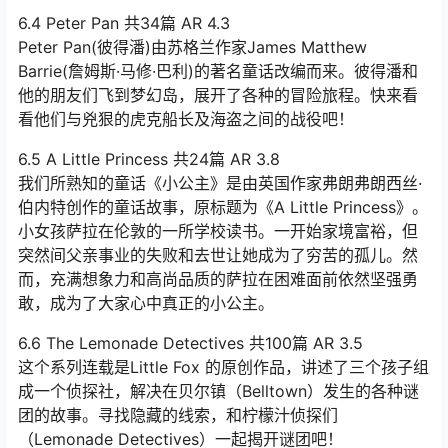
6.4 Peter Pan 共34篇 AR 4.3
Peter Pan(彼得潘)由苏格兰作家James Matthew
Barrie(詹姆斯·马修·巴利)的著名童话改编而来。彼得潘和
他的朋友们飞到梦幻岛，展开了各种的冒险旅程。快来看
看他们与兇狠的虎克船长及海盗之间的战役吧！
6.5 A Little Princess 共24篇 AR 3.8
我们所熟知的童话《小公主》是由英国作家弗朗弗朗西丝·
伯内特创作的童话故事，原标题为《A Little Princess》。
小女孩萨拉在伦敦的一所学校读书。一开始家境富裕，但
突然间父亲事业的失败和去世让她成为了穷苦的孤儿。然
而，充满想象力和高尚品质的萨拉在困难面前依然坚强勇
敢，成为了大家心中真正的小公主。
6.6 The Lemonade Detectives 共100篇 AR 3.5
这个系列连载是Little Fox 的原创作品，讲述了三个孩子组
成一个侦探社，解决在贝尔镇（Belltown）发生的各种谜
团的故事。寻找隐藏的线索，和柠檬汁侦探们
（Lemonade Detectives）一起揭开谜团吧！