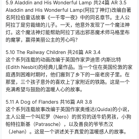
5.9 Aladdin and His Wonderful Lamp 共24篇 AR 3.5
Aladdin and His Wonderful Lamp(阿拉丁神灯)改编自著
名阿拉伯童话故事《一千零一夜》中的同名章节。主人公
阿拉丁是穷裁缝的儿子。一天，他意外发现了一个魔法神
灯。这个魔法神灯能帮助阿拉丁逃出邪恶魔术师马格里布
的魔掌，赢得美丽公主的芳心吗？
5.10 The Railway Children 共26篇 AR 3.4
这个系列连载的动画改编于英国作家尹迪思·内斯比特
(Edith Nesbit)的经典儿童作品。当一个住在英国伦敦的家
庭遇到困难时期时，他们搬到了乡下的一座老房子里。在
那里，三个孩子意外的喜欢上了家附近的铁路。这是一个
充满希望与鼓励的温暖人心的故事。
5.11 A Dog of Flanders 共16篇 AR 3.8
这个系列连载故事改编于英国作家奥维达(Quida)的小说，
主人公是一个叫尼罗（Nero）的贫穷的送牛奶男孩，小狗
帕特拉斯基（Patrasche），以及善良的爷爷杰汉
（Jehan）。这是一个讲述关于真爱的温暖感人的故事。