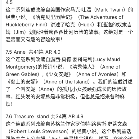
4.5
这个系列连载改编自美国作家马克·吐温（Mark Twain）的
经典小说。《哈克贝里历险记》（The Adventures of
Huckleberry Finn）讲述了哈克（Huck）和逃逸的奴隶吉
姆（Jim）划船沿着密西西比河历险的故事。这绝对是一个
温馨而又有趣的冒险故事！
7.5 Anne 共41篇 AR 4.0
这个连载系列改编自露西·莫德·蒙哥马利(Lucy Maud
Montgomery)的畅销小说，《清秀佳人》（Anne of
Green Gables）,《少女安妮》（Anne of Avonlea）和
《岛上的安妮》（Anne of the Island）。我们的连载讲述
了一个叫安妮（Anne）的孤儿小女孩顽强成长的历险故
事。红头发的安妮总是非常积极，但也总是招来各种麻
烦！
7.6 Treasure Island 共34篇 AR 4.9
这个连载系列改编自苏格兰作家罗伯特·路易斯·史蒂文森
（Robert Louis Stevenson）的经典小说。这个系列童话
跟随着主人公吉姆（Jim）去寻找金银岛。然而，在这个过