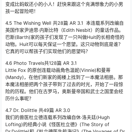
变成比蚂蚁还小的小人！赶快来跟这个充满想象力的小男
孩一起冒险吧！
4.5 The Wishing Well 共28篇 AR 3.1 本连载系列改编自
英国作家尹迪思·内斯比特（Edith Nesbit）的童话作品。
巴斯(Barth)家的孩子们发现了一只叫做Huit的长相奇怪的
动物。Huit可以每天保证一个愿望。这只动物到底是谁？
它真的可以帮孩子们实现他们的愿望吗？
4.6 Photo Travels共128篇 AR 3.1
Little Fox 的原创连载动画角色温妮(Vinnie)和曼蒂
(Mandy)，在他们新家的阁楼上找到了一本魔法相册。那
本魔法相册把两个孩子带到了过去的时光，开始了一段惊
险的历程。他们在古罗马，奥斯曼帝国和武士之国里会经
历什么事呢？
4.7 Dr. Dolittle 共49篇 AR 3.0
我们的兽医杜立德连载系列改编自休·洛夫廷(Hugh
Lofting)的经典小说《怪医杜立德》(The Story of
Dr.Dolittle)和《杜立德医生航海记》(The Voyages of Dr.