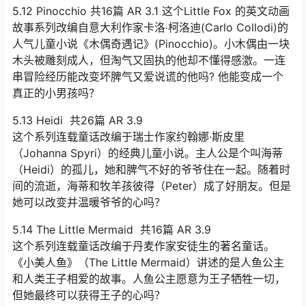
5.12 Pinocchio 共16篇 AR 3.1 这个Little Fox 的英文动画
故事系列改编自意大利作家卡洛‧柯洛迪(Carlo Collodi)的
人气儿童小说《木偶奇遇记》(Pinocchio)。小木偶由一块
木头被雕刻成人，但淘气又固执的他却不懂得感激。一连
串冒险经历能改变坏脾气又爱说谎的他吗? 他能变成一个
真正的小男孩吗？
5.13 Heidi 共26篇 AR 3.9
这个系列连载童话改编于瑞士作家约翰娜·斯皮里
（Johanna Spyri）的经典儿童小说。主人公是个叫海蒂
（Heidi）的孤儿，她和脾气不好的爷爷住在一起。随着时
间的流逝，海蒂和牧羊孩彼得（Peter）成了好朋友。但是
她可以改变并温暖爷爷的心吗？
5.14 The Little Mermaid 共16篇 AR 3.9
这个系列连载童话改编于丹麦作家安徒生的著名童话。
《小美人鱼》（The Little Mermaid）讲述的是人鱼公主
和人类王子相爱的故事。人鱼公主愿意为王子牺牲一切，
但她最终可以获得王子的心吗？