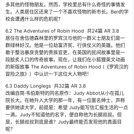
多其他的怪物朋友。然而，学校里总有什么奇怪的事情发
生。人类居住区还来了一个不喜欢怪物的新市长。Ben的学
校会遭遇什么样的危机呢？
6.2 The Adventures of Robin Hood 共24篇 AR 3.8
居住在舍伍德森林里的罗宾汉与他的一群义士朋友们是一
群绿林好汉。他是一位劫富济贫、行侠仗义的英雄。他们
敢于整治暴戾贪婪的贵族官吏，在英国的民间故事里是一
段脍炙人口的传奇故事。现在，让我们在小狐狸英文动画
的新版故事 The Adventures of Robin Hood (《罗宾汉的
冒险之旅》）中认识一下这位大人物吧！
6.3 Daddy Longlegs 共32篇 AR 3.8
改编自简·韦伯斯特的同名原作：Judy Abbot从小在孤儿
院长大。在她升入大学的那一年，有一位匿名绅士，声称
要供她读大学，前提是：希望 Judy能写信汇报生活的一点
一滴。Judy不知道他的名字，便自称他为长腿叔叔。但
是，长腿叔叔到底是谁？Judy最终能否发现他的真面目
呢？