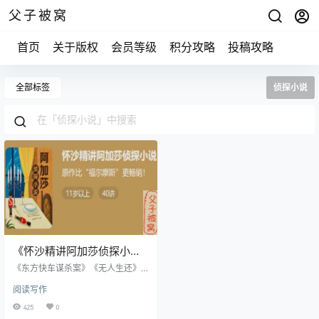
父子被窝
首页
关于版权
会员等级
积分攻略
投稿攻略
全部标签
侦探小说
《怀沙精讲阿加莎侦探小
说》mp3音频 共41集
《东方快车谋杀案》《无人生还》
《尼罗河上的惨案》《罗杰疑案》
阅读写作
这些耳熟能详的经典侦探故事，都
是加莎的作品。 阿加莎被称为“侦探
425
0
女王”她的作品被翻译成103种语