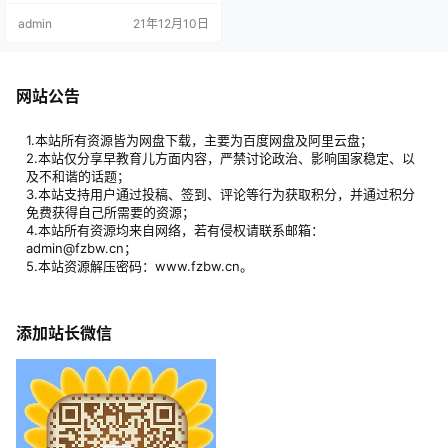
言，总销量超过20亿本，比“福尔摩
admin
21年12月10日
斯”更畅销。阿加莎的作品，你必须
得了解一下。 精讲阿加莎最精彩的1
7部侦探小说阿加莎一生写过80部侦
探小说，这么多书，从哪本开始
看？我们为你精选了最精彩的17
网站公告
本。 《斯泰尔斯庄园奇案》~阿加莎
第一本侦探小说，了…
1.本站所有资源皆为网盘下载，主要为百度网盘及阿里云盘；
2.本站仅分享早教育儿方面内容，严禁讨论政治、影响国家稳定、以
及不和谐的话题；
3.本站支持用户通过投稿、签到、评论等行为获取积分，并通过积分
免费获得自己所需要的资源；
4.本站所有资源均来自网络，若有侵权请联系邮箱：
admin@fzbw.cn；
5.本站资源解压密码：www.fzbw.cn。
添加站长微信