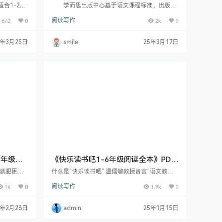
）高阶
合1-2年
学而思出版中心基于语文课程标准，出版
了！小谢读书
《大语文分级阅读》，让孩子“在合适的年龄，
642
0
阅读写作
2k
0
00篇批注，
用合适的方法，读合适的书”，真正爱上阅读。
能力、提升
学而思大语文分级阅读，是适合6-12岁孩子
没方法、只
成长的中文分级阅读书籍，依照教育部义务教育
5年3月25日
smile
25年3月17日
美文200
语文课程标准，分龄适读，科学、文学、文化素
为两个视
养全提升。提倡阅…
，孩子可以
、增强记…
六年级下
《快乐读书吧1-6年级阅读全本》PDF
格式
书就犯困，
什么是“快乐读书吧” 温儒敏教授曾言“语文教
店里五花八
学，最重要的是培养读书的种子”。为培养这颗
1k
0
阅读写作
1.9k
0
”“语文成
“读书的种子”，教材除了“教读课文”“自读课
” 如果您
文”，还把课外阅读编进教材，纳入课程。“快乐
的这个《大
读书吧”是“课外阅读进课程”的一个代表性新栏
5年2月28日
admin
25年1月15日
的解决方
目，是统编版教…
、让孩子从