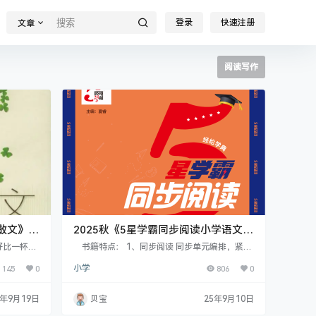
登录
快速注册
文章
阅读写作
散文》共
2025秋《5星学霸同步阅读小学语文》
上册1~6年级 PDF格式
好比一杯清
书籍特点： 1、同步阅读 同步单元编排，紧贴
有的心情去
教材重点，选篇文质兼美，有效帮助学生养成良
145
0
小学
806
0
散文有时不
好阅读习惯 2、拓展阅读 非连续性文本将生活
聆听名家诵
融入阅读，体现语文学科学习的实践性，有益于
力闪耀着五
帮助学生开阔思维，提高解决实际问题的能力
5年9月19日
贝宝
25年9月10日
不住的。尤
3、真题训练 优选真题，多主题文本组合提优，
烂群星，将
回归考试场景，查漏补缺。对标考试，规范赋分