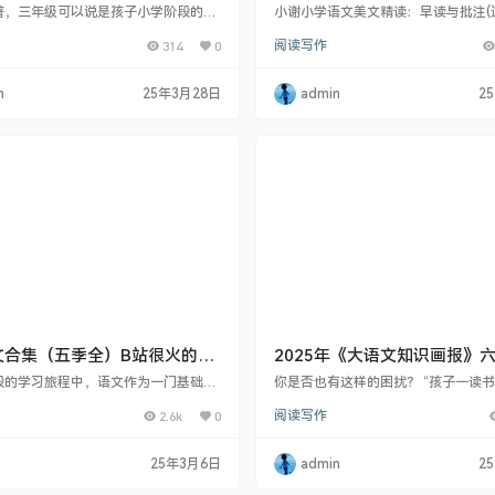
mp3格式
年级）批读与仿写（3-4年级
著，三年级可以说是孩子小学阶段的一
小谢小学语文美文精读：早读与批注(适
要的过渡时期。小学一、二年级侧重加
（5-6年级）
级) 小谢美文早读批注，200篇太全
314
0
阅读写作
纯阅读内容，比较偏重于培养孩子的阅
的小谢美文早读批注，200篇早文+2
激发阅读兴趣，而三年级以上的学生则
主要提升孩子的口语表达、阅读批注
试需求。上了三年级以后，孩子学习的
阅读理解、提升课内笔记质量、告别
n
25年3月28日
admin
2
度就会增加，语文中的阅读理解的难度
读无思考、高效积累写作素材等。 小谢
都会发生一些变化。如果想要在语文考
篇，每节课8-10分钟左右。一节课分
一个不错的成绩，掌握阅读技巧非常重
频：第1个视频:播音腔老师朗读示范
推荐“新东方大语文精读系列”，针…
模仿腔调进行早读，提升孩子的语感
文合集（五季全）B站很火的资
2025年《大语文知识画报》
册1-6期 PDF扫描版
段的学习旅程中，语文作为一门基础且
你是否也有这样的困扰？ “孩子一读
的学科，承载着培养学生语言表达、文
买回来的课外书成了摆设？” “面对书
2.6k
0
阅读写作
思维能力等多方面重任。梓墨说语文初
门的读物，根本分不清哪些适合孩子？
似一盏明灯，为莘莘学子照亮语文学习
绩卡在中等，课本知识学得半懂不懂？
路。以下将从课程内容、教学方法、师
也在为这些问题焦虑，那么今天推荐
25年3月6日
admin
2
学习成效以及课程性价比等多个维度，
语文知识画报》，就是为你量身定制
这一极具影响力的课程。 一、课程内
案。 这是一套真正解决家长选书难题