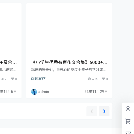
DF及合订
《小学生优秀有声作文合集》6000+篇
mp3音频
言情小说家、
现在的家长们，最关心的莫过于孩子的学习成绩
省衡阳人，
了，特别是作文能力的提升。众所周知，作文不
319
0
阅读写作
404
0
父陈致平由
仅是语文学习的重点之一，更是培养孩子表达能
女中。16
力、逻辑思维的重要途径。但是，许多孩子在写
25岁时出
作文时总是感到无从下手，甚至觉得枯燥乏味。
4年12月5日
admin
24年11月29日
濛》《还珠
那么，如何让孩子爱上写作文、轻松提高作文水
，几乎每部
平呢？ 今天要给大家推荐一套小学生优秀有声作
以其意境优
文6000+篇合集，包含从一年级到六年级的各类
漫的情怀…
作文，涵盖写人、写景、状物、想象作文、议论
❮
❯
文、读后感等等，…