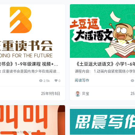
文坛装扮得分外妖娆，令人目不暇接。
家诵读精美散文》精美的散文能让你
光与色、情与景、人…
书会》1-9年级课程 视频+电
《土豆逗大话语文》小学1-6
78.6G
共140集 视频课程
念 庄重读书会是国内青少年在线阅读课
课程内容： 1.动画内容紧密围绕小学
品牌，为1-9年级孩子提供直播阅读课
现代文，挖透孩子对语文书的小疑惑
2.5k
0
阅读写作
书会为孩子科学制定学习计划，精选海量
明白了！ 2.符合新课标跨学科学习要
，精心打磨每次课程。力求始于兴趣，
科知识有机结合，人人看得懂，人人学得
，成于思辨，让孩子从心底爱上阅读，
积累作文素材，而且是跟生活、跟兴
25年9月8日
贝宝
2
学科素养，培养终身阅读习惯。 读书会
随时调用的素材； 4.真正儿童友好，
—庄重老师 坚持13年每日陪儿子读书
盯，只怕不够看… 5.靠谱的科普天团
经济学学士、硕士 曾任新东方教育集团
溯，终于有人愿意这么认真地去珍视
长、顶级教师培训师 曾荣获2002年C
子们每个细小的问题了。 注：…