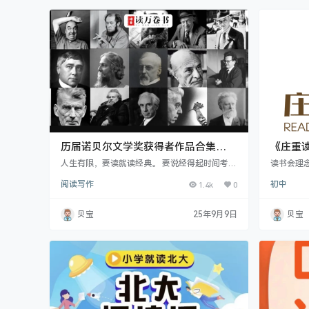
读的书籍，让学生在阅读中不断提高自己的文学
素养。 2. 内容丰富：合集包含了古今中外的经典
作品，既…
历届诺贝尔文学奖获得者作品合集
《庄重读
(1901-2024) pdf+mobi+azw3格式
子资料 1
人生有限，要读就读经典。 要说经得起时间考验
读书会理
的经典好书，“诺奖作品”当之无愧！ 在世界文
程的领军
阅读写作
1.4k
0
初中
坛，诺贝尔文学奖是公认的最高荣誉，也是文学
程。 读
永远的标杆。毫不夸张地说，从诺奖作品中随便
适龄书籍
选一本都不会出错，几乎都是接近满分的神作！
立于精读
贝宝
25年9月9日
贝宝
这些我们耳熟能详的大作家：余华、陈忠实、汪
提升综合
曾祺、王小波、茅盾、鲁迅、老舍、村上春树、
创始人—
约翰·欧文、雷蒙德·卡佛、菲茨杰拉德……无一
中山大学
例外，都是诺贝尔文学奖作品的忠实粉丝。 201
副总裁、校
2年诺贝尔…
C…