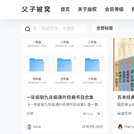
父子被窝
首页
关于版权
会员等级
全部标签
一年级到九年级课外经典书目合集
百本经典
《一年级到九年级课外经典书目合集》是一套精
癌症楼.pd
心挑选的课外阅读书籍，旨在为我国中小学生提
徒生童话选.
小学
544
1
阅读写作
供丰富多样的阅读资源，培养他们的阅读兴趣和
f 白牙.p
文学素养。本合集汇集了各年级学生应读的经典
夫人.pdf 
作品。 一年级到九年级课外经典书目合集的特点
勃洛克一家.
blue
25年9月26日
Harr
如下： 1. 分级阅读：根据不同年级学生的阅读能
pdf 城堡
力和兴趣，本合集精选了适合各年龄段的学生阅
二十二条军规