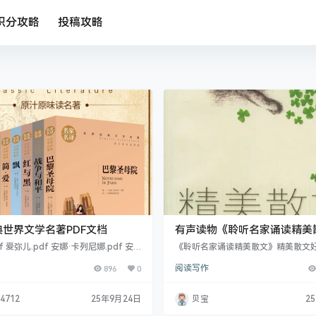
积分攻略
投稿攻略
世界文学名著PDF文档
有声读物《聆听名家诵读精美
67集 wma音频
f 爱弥儿.pdf 安娜·卡列尼娜.pdf 安
《聆听名家诵读精美散文》精美散文
pdf 傲慢与偏见.pdf 巴黎圣母院.pd
茶，很淡很淡，然而，当你以一种特
896
0
阅读写作
df 百年孤独.pdf 拜伦诗选.pdf 包法利
品尝时，你会发现越品越香。精美的
悲惨世界.pdf 本性.pdf 不朽.pdf 布登
是读它，而是靠读者去细细品味。 《
pdf 采果集.pdf 草叶集.pdf 茶花女.
读精美散文》散文以其独特的艺术魅
y4712
25年9月24日
贝宝
2
.pdf 大街.pdf 大师与玛格丽特.pdf 第
光十色，这些光与色是任何人也遮挡
.pdf 恶心.pdf 恶之…
其是那些精美的篇章，更如天上的灿