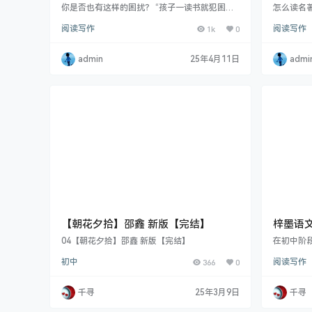
6年级下》 1-19期
二两季 
你是否也有这样的困扰？ “孩子一读书就犯困，
怎么读名
买回来的课外书成了摆设？” “面对书店里五花八
个非常重
阅读写作
1k
0
阅读写作
门的读物，根本分不清哪些适合孩子？”“语文成
注拼音的
绩卡在中等，课本知识学得半懂不懂？” 如果您
读爱好，
也在为这些问题焦虑，那么今天推荐的这个《大
开始有考
admin
25年4月11日
admi
语文知识画报》，就是为你量身定制的解决方
知识点难
案。 这是一套真正解决家长选书难题、让孩…
甚至分值
试中拿到
要。特别
【朝花夕拾】邵鑫 新版【完结】
梓墨语
源
04【朝花夕拾】邵鑫 新版【完结】
在初中阶
至关重要
初中
366
0
阅读写作
学素养、
中课程恰
的前行之
千寻
25年3月9日
千寻
资魅力、
深入探究