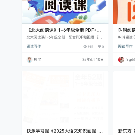
《北大阅读课》1-6年级全册 PDF+视
叫叫阅读
频
【78.
北大阅读课1-6年级全册，配套PDF和视频 《北
叫叫阅读 (
大阅读课》教育专家温儒敏推荐，文学大师曹文
读资源。
阅读写作
915
0
阅读写作
轩主编，让孩子读得懂、吃的透！语文好比是一
从基础认
座山头，要攻克这座山头，必须要到其他山头上
事、互动
去寻找兵力；要想学好语文，必须进行大量的课
习惯，提
贝宝
25年6月10日
frg6
外阅读。” 资源目录： ├── 一年级（上册+下
阅读领域
册）├── 二年级（上册+下册）├── 三年级
不错选择
（上册+下册）├── 四年级（上册+下册）├
── 五年级（上册+下册）├── …
快乐学习报《2025大语文知识画报·1-
新东方