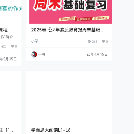
课程
2025春《少年素质教育报周末基础复
习》语文1-6年级下
写作”简介
小学
266
0
晨两位北大
425
0
程。本课程
置1-4阶
千寻
25年4月15日
取小学到中
5年5月15日
让孩子的作
简介 &n
（1-2
学而思大阅读L1-L6