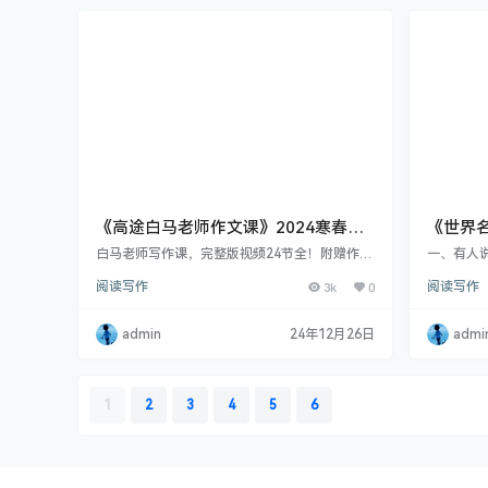
容：丰富
程的内容
典，全方
《高途白马老师作文课》2024寒春
《世界名
（中阶）视频课程 适合2-4年级小学生
白马老师写作课，完整版视频24节全！附赠作文
一、有人
课程重点内容PDF（可打印） 关于老师 白马老
就像一个
阅读写作
3k
0
阅读写作
师，原名：褚佳麟 曾任北京电视台、中央电视台
弱， 修复
节目主持人 北京大学的特聘讲师 博学写作课程
人生的至
主研人、主讲人 山东省高考作文满分 高途人文
给予我们
admin
24年12月26日
admi
博学高级主讲老师 上课风格 白马老师讲课风
力量， 可
趣、幽默，帮你把笼统的作文大要求，细细的拆
里有一份
分为可落地的方法，让孩子对作文再也不会无从
00本世界
下笔了。而且白马老师的这些作文写作方法，不
力 视野决
1
2
3
4
5
6
只是教孩子…