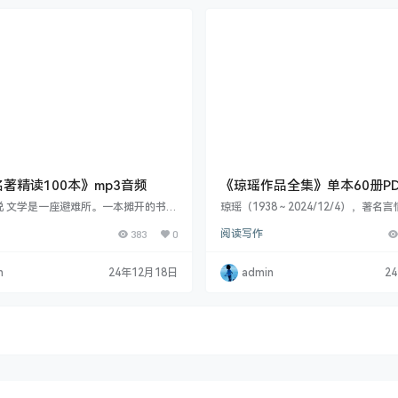
多元，夯实语文根基梓墨说语文初中课
“被迫学习&…
编排犹如一部精心编纂的语文知识宝
位涵盖了初中语文…
著精读100本》mp3音频
《琼瑶作品全集》单本60册P
本
说 文学是一座避难所。一本摊开的书，
琼瑶（1938～2024/12/4），著名
敞开的拥抱， 接纳我们不为人知的脆
编剧、影视制作人。原名陈喆，湖南
383
0
阅读写作
我们破碎的心灵; 文学是一座灯塔。 在
1938年生于四川成都，1949年，随
暗时刻， 它会渗透那些层层叠叠的乌云
大陆到台湾生活，毕业于台北市立中山
智慧和勇气。 文学就是拥有如此神奇的
岁时以心如为笔名发表小说《云影》，
n
24年12月18日
admin
2
以治愈人心， 可以重塑人生。 二、这
版《窗外》成名。代表作有《烟雨濛
书单 精选跨越三千年的最具代表性的1
格格》《一帘幽梦》《庭院深深》等
名著提取文学重塑人生的5种力量 观察
作品都被改编为电影、电视剧。 琼瑶
定格局，格局成就人生 思考力 认…
美的文风、曲折动人的故事、纯情浪