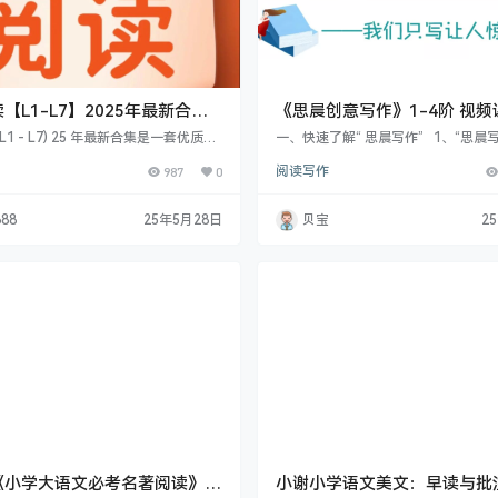
【L1-L7】2025年最新合集
《思晨创意写作》1-4阶 视频
6 GB】超全完整版
L1 - L7) 25 年最新合集是一套优质阅
一、快速了解“ 思晨写作” 1、“思晨
它针对不同年龄段和阅读水平的孩子，
思晨创意写作是思晨组合（陈思、黄
987
0
阅读写作
知到深度理解层层递进。通过趣味故
学者型作家）共同研发的创意写作课
环节等，激发孩子阅读兴趣，培养阅读
以西方文论为指导，依照儿童心理学设
升阅读理解、表达等能力，助力孩子在
不同的难度，从名著名画名篇中，萃
688
25年5月28日
贝宝
2
不断成长，是家长助力孩子阅读进阶的
学作文所需的全部108个进阶技法，
。
文在班上永远稳居前列。 2、创始人
b…
《小学大语文必考名著阅读》一
小谢小学语文美文：早读与批注