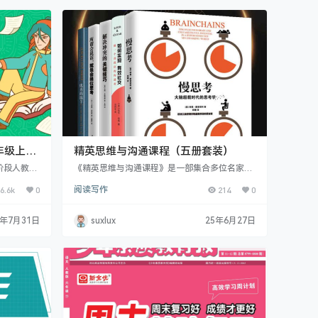
 《聆听名
4、主题阅读 针对每单元的阅读要素设计有效…
领略其中的
年级上册
精英思维与沟通课程（五册套装）
阶段人教版
《精英思维与沟通课程》是一部集合多位名家智
，这下都整
慧的文学小说。 【作者】 本书由特奥·康普诺
6.6k
0
阅读写作
214
0
求，22个学
利、凯伦·伯格、达纳·卡斯帕森、卡洛琳·塔格
会； 3.
特、威廉·德雷谢维奇等多位知名作家共同创
趣相关，能
作。 【故事背景】 在这个网络无孔不入和信息
5年7月31日
suxlux
25年6月27日
不需要大人
严重超载的时代，我们每个人都面临着大脑生产
，知识可追
力和创造力受到严重影响的挑战。本书正是基于
、去回答孩
这样的背景，旨在帮助读者提升思维与沟通能
力。 【内容亮点】 书中包含了《慢思考：大脑
超载时代的思考学》…