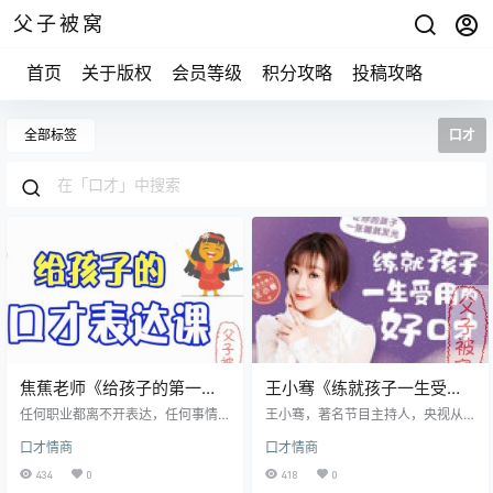
父子被窝
首页
关于版权
会员等级
积分攻略
投稿攻略
全部标签
口才
焦蕉老师《给孩子的第一堂
王小骞《练就孩子一生受用
口才表达课》教学视频 mp4
的好口才》共51集 m4a音频
任何职业都离不开表达，任何事情
王小骞，著名节目主持人，央视从
都离不开说话。所以，口才表达不
业22年。同时，她也是一位4岁娃娃
口才情商
口才情商
是选修课，而是让孩子受益终生的
的妈妈，一位非常擅长和小朋友对
必修课。然而作为父母，我们经常
话、按小朋友可以理解的方式“浅”入
434
0
418
0
为孩子的以下能力感到担忧：说话
“深”出讲出内容的人。在她打造的语