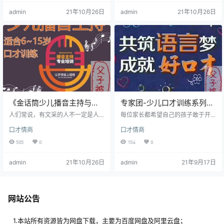
不清晰、公共场合不自信、表达无
言环境中，小女儿早早表现出卓越
admin
21年10月26日
admin
21年10月26日
逻辑、表述词不达意、讲话吞吞吐
的语言能力。 王小骞老师18岁以专
吐 2-14岁是孩子语言发展的“关键
业全国第3名的优异成绩考进北京广
期”，此阶段训练语言能力最为容
播学院（现中国传媒大学）播音
易，而错过这个时期将困难数倍。
系；大学毕业时以第1名的综合成绩
所以爸爸妈妈要抓住哦！作为儿童
被中央电视台选中，正式走进央
口才表达的教育名师，焦焦老师不
视，成为主持人。 她曾主持的《交
仅有10多年的口才教育实战经验，
换空间》、《为您服务》…
而…
《金话筒少儿播音主持与口
专家团-少儿口才训练系列
才训练》 mp3音频
100讲 AVI格式
人们常说，有文采的人不一定是人
每位家长都希望自己的孩子敢于开
才，有口才的人一定是人才。口才
口说话，以及流利地说话。 今天小
口才情商
口才情商
是练出来的，那么少儿播音主持与
编给大家带来的是少儿口才训练100
口才训练方法有哪些呢?下面学习啦
讲，希望对小朋友们有所帮助。 资
505
0
154
0
小编整理了金话筒少儿播音主持与
源目录： │├─01.学讲话练口才 学
口才训练方法和相关资源，供你阅
前班教育│ 学讲话练口才01.avi│
admin
21年10月26日
admin
21年9月17日
读参考。 少儿播音主持与口才训练
学讲话练口才02.avi│ 学讲话练口
方法1 1、让孩子每天都分享一个小
才03.avi│ 学讲话练口才04.avi│
故事让孩子每天准备一个故事到台
学讲话练口才05.avi│ 学讲话练口
上说出来，对孩子的记忆力，胆
才06.avi│ 学讲话练口才07.avi│
量，口才都可以锻炼到，效果显
学讲话练口才08.avi│…
网站公告
著。 2、多让孩子朗诵诗歌美文平时
多让孩子朗诵诗歌美文，可以让发
音…
1.本站所有资源皆为网盘下载，主要为百度网盘及阿里云盘；