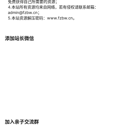
flight
5月8日
练虚期
Lv5
谢谢分享
举报
回复
0
0
网站公告
1.本站所有资源皆为网盘下载，主要为百度网盘及阿里云盘；
2.本站仅分享早教育儿方面内容，严禁讨论政治、影响国家稳定、以
及不和谐的话题；
3.本站支持用户通过投稿、签到、评论等行为获取积分，并通过积分
免费获得自己所需要的资源；
4.本站所有资源均来自网络，若有侵权请联系邮箱：
admin@fzbw.cn；
5.本站资源解压密码：www.fzbw.cn。
添加站长微信