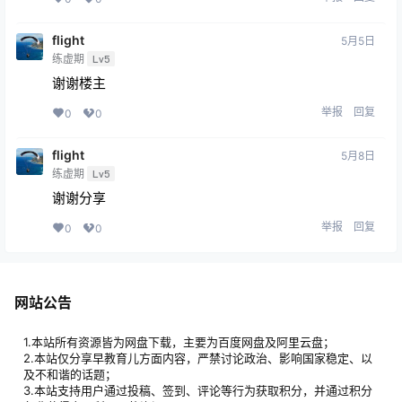
筑基期
Lv1
?感谢分享
举报
回复
0
0
兔兔的家
25年12月16日
筑基期
Lv1
多谢
举报
回复
0
0
静水
3月15日
练气期
Lv0
👍
举报
回复
0
0
flight
5月5日
练虚期
Lv5
谢谢楼主
举报
回复
0
0