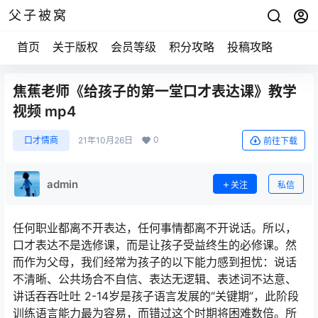
父子被窝
首页
关于版权
会员等级
积分攻略
投稿攻略
焦蕉老师《给孩子的第一堂口才表达课》教学
视频 mp4
0
口才情商
21年10月26日
前往下载
admin
关注
私信
任何职业都离不开表达，任何事情都离不开说话。所以，
口才表达不是选修课，而是让孩子受益终生的必修课。然
而作为父母，我们经常为孩子的以下能力感到担忧：说话
不清晰、公共场合不自信、表达无逻辑、表述词不达意、
讲话吞吞吐吐 2-14岁是孩子语言发展的“关键期”，此阶段
训练语言能力最为容易，而错过这个时期将困难数倍。所