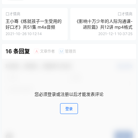
请先
登录
百度网盘
本站目前大部分为百度网盘资源，默认无压缩，如果是压缩文件并
提示需要解压密码的话，一般都是：www.fzbw.cn
0
0
海报分享
收藏
举报
口才
口才情商
口才情商
王小骞《练就孩子一生受用的
《影响十万少年的人际沟通课-
好口才》共51集 m4a音频
进阶篇》共12讲 mp4格式
2021-10-26 10:12:14
2021-12-1 10:37:25