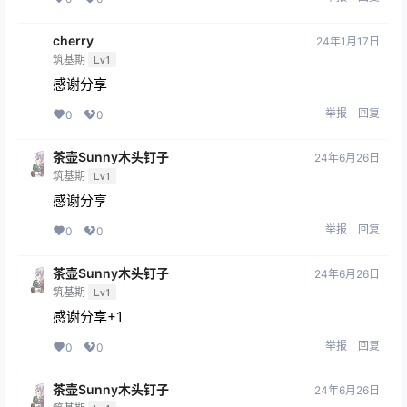
化神期
Lv4
是不是特别大呀，看着视频有这么多?
举报
回复
0
0
flight
23年8月13日
练虚期
Lv5
谢谢楼主分享
举报
回复
0
0
甜芋头
23年10月7日
元婴期
Lv3
好资源
举报
回复
0
0
cherry
24年1月17日
筑基期
Lv1
感谢分享
举报
回复
0
0