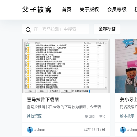
父子被窝
首页
关于版权
会员等级
全部标签
喜马拉雅下载器
姜小牙上
喜马拉雅听书在pc端的下载较为麻烦，今天转载
同名改编
一个下载器，可以批量下载自己能听的音频
记》兄弟
其他资源
283
0
绘本故事
次面向听
们： 还
米小圈是
admin
22年1月13日
admi
了哪些有
来说意味