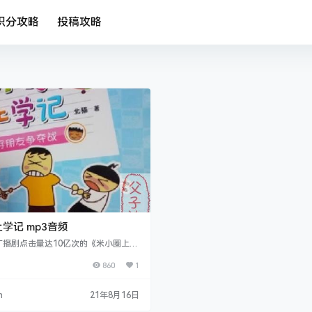
积分攻略
投稿攻略
学记 mp3音频
广播剧点击量达10亿次的《米小圈上学
篇《姜小牙上学记》官方正版广播剧首
860
1
众。 熟悉《米小圈上学记》的听众朋友
记得米小圈的好朋友姜小牙吗？姜小牙和
怎么认识的？他们在友谊之路上，发生
n
21年8月16日
趣的事情？全新的校园生活，对姜小牙
着什么？哇，原来在姜小牙的身上也发