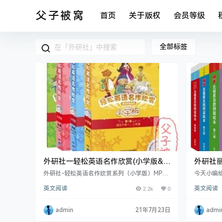
父子被窝
首页
关于版权
会员等级
全部标签
外研社一轻松英语名作欣赏(小学版&中
外研社丽
学版)PDF+MP3
PDF+m
外研社-轻松英语名作欣赏系列（小学版）MP3+
今天小编
PDF 适合小学包含1-4级共20本童话MP3+全彩
自然拼读
英文阅读
2.2k
0
英文阅读
PDF电子书，超值推荐！外研社-轻松英语名作
拼读绘本
欣赏系列（中学版）MP3+PDF 适合小学高年级
习需求，
及初一至高三包含1-5级共44本童话MP3+全彩P
手“牛津阅
admin
21年7月23日
admi
DF电子书，超值推荐！ 小学版的介绍： 童年时
12岁孩子
代动人的童话故事和经典名著永远是人无法抹去
英语教材