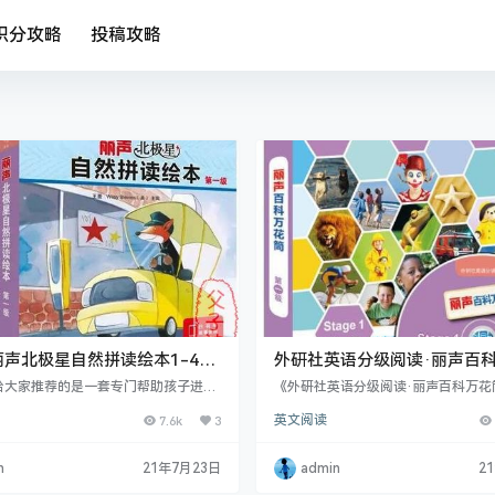
积分攻略
投稿攻略
声北极星自然拼读绘本1-4级
外研社英语分级阅读·丽声百
p3
(一级至五级)PDF+mp3
给大家推荐的是一套专门帮助孩子进行
《外研社英语分级阅读·丽声百科万花
学习的分级绘本——《丽声北极星自然
套以百科知识帮助孩子英语阅读启蒙
7.6k
3
英文阅读
》。这套绘本是为了满足国内孩子的学
物。通过阅读话题丰富、图片逼真、
让自然拼读的学习更有效，由外研社携
现、文字量渐进增加的非故事类文本（non
读树”作者及插画家联手创作。适合4~
on text），让孩子不仅可接触到约1
n
21年7月23日
admin
2
进行学习。 绘本介绍 绘本选取了小学
高频词，更可在阅读中培养预测、提
中的常见词汇，比较利于学生进行拼
想象等阅读策略及技巧，逐渐养成以