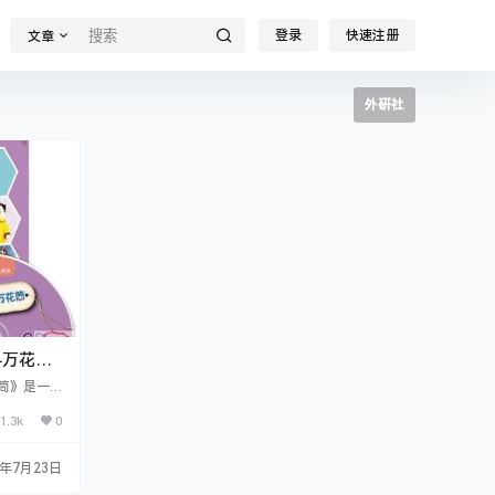
登录
快速注册
文章
外研社
科万花筒
筒》是一
的分级读
1.3k
0
词句高度复
-ficti
000个英语
1年7月23日
问、总结、
开放、思