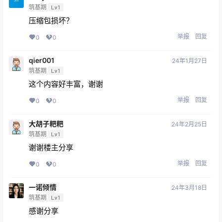
筑基期
Lv1
压缩包损坏？
举报
回复
0
0
qier001
24年1月27日
筑基期
Lv1
这个内容好丰富，谢谢
举报
回复
0
0
大胡子粑粑
24年2月25日
筑基期
Lv1
谢谢楼主分享
举报
回复
0
0
一诺倾情
24年3月18日
筑基期
Lv1
感谢分享