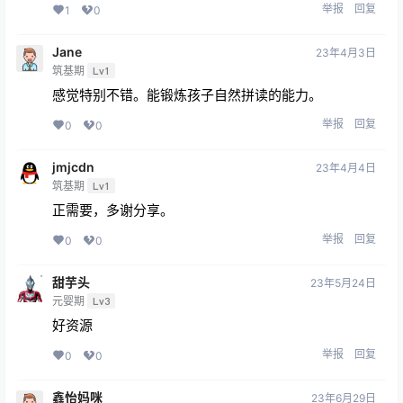
举报
回复
1
0
Jane
23年4月3日
筑基期
Lv1
感觉特别不错。能锻炼孩子自然拼读的能力。
举报
回复
0
0
jmjcdn
23年4月4日
筑基期
Lv1
正需要，多谢分享。
举报
回复
0
0
甜芋头
23年5月24日
元婴期
Lv3
好资源
举报
回复
0
0
鑫怡妈咪
23年6月29日