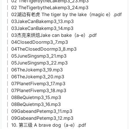
│ 02 TheTigerbytheLakemp3_23.mp3
│ 02 TheTigerbytheLakemp3_24.mp3
│ 02湖边有老虎 The tiger by the lake（magic e）.pdf
│ 03JakeCanBakemp3_13.mp3
│ 03JakeCanBakemp3_14.mp3
│ 03杰克来烘焙Jake can bake（a-e）.pdf
│ 04ClosedDoormp3_7.mp3
│ 04TheClosedDoormp3_8.mp3
│ 05JuneSingsmp3_21.mp3
│ 05JuneSingsmp3_22.mp3
│ 06TheJokemp3_19.mp3
│ 06TheJokemp3_20.mp3
│ 07PlanetFivemp3_17.mp3
│ 07PlanetFivemp3_18.mp3
│ 08BeQuietmp3_15.mp3
│ 08BeQuietmp3_16.mp3
│ 09GabeandPetemp3_11.mp3
│ 09GabeandPetemp3_12.mp3
│ 10. 第三级 A brave dog（a-e）.pdf