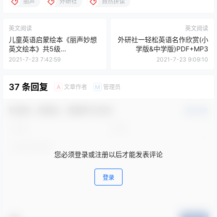
丽声
外研社
自然拼读
英文阅读
英文阅读
儿童英语启蒙绘本《丽声妙想
外研社一轻松英语名作欣赏(小
英文绘本》共5级
学版&中学版)PDF+MP3
PDF+MP3+课件
2021-7-23 7:42:59
2021-7-23 9:09:10
37 条回复
文章作者
管理员
A
M
欢迎您，新朋友，感谢参与互动！
确认修改
您必须登录或注册以后才能发表评论
登录