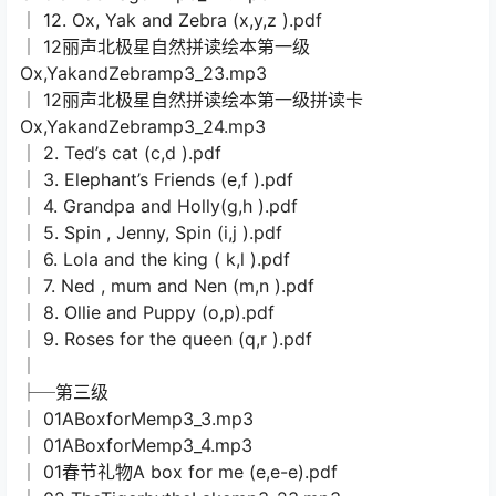
│ 12. Ox, Yak and Zebra (x,y,z ).pdf
│ 12丽声北极星自然拼读绘本第一级
Ox,YakandZebramp3_23.mp3
│ 12丽声北极星自然拼读绘本第一级拼读卡
Ox,YakandZebramp3_24.mp3
│ 2. Ted’s cat (c,d ).pdf
│ 3. Elephant’s Friends (e,f ).pdf
│ 4. Grandpa and Holly(g,h ).pdf
│ 5. Spin , Jenny, Spin (i,j ).pdf
│ 6. Lola and the king ( k,l ).pdf
│ 7. Ned , mum and Nen (m,n ).pdf
│ 8. Ollie and Puppy (o,p).pdf
│ 9. Roses for the queen (q,r ).pdf
│
├─第三级
│ 01ABoxforMemp3_3.mp3
│ 01ABoxforMemp3_4.mp3
│ 01春节礼物A box for me (e,e-e).pdf