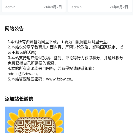
童青少年性健康教育16年的研究精
免这一切做些什么吗？ 很有必要，
admin
21年8月2日
admin
21年8月2日
华浓缩在这个节目中。用爱与科学
爸妈们却很少掌握的儿童性教育知
解读孩子的性发展规律，帮助家长
识，有我们的儿童心理专家来给大
理解孩子的性活动，给孩子正确的
家一一讲授。不仅是简单的生理知
引导和尊重，伴随他们一同健康成
识科普，更可以帮助大家创造出“对
长。 资源目录： 01.如何回答孩子提
性脱敏”的家庭氛围，让孩子从小就
网站公告
问：我从哪里来.m4a02.孩子的性别
相信，在性的话题上爸爸妈妈是他
教育从出生就开始了.…
们最可靠的信息源。 本课程…
1.本站所有资源皆为网盘下载，主要为百度网盘及阿里云盘；
2.本站仅分享早教育儿方面内容，严禁讨论政治、影响国家稳定、以
及不和谐的话题；
3.本站支持用户通过投稿、签到、评论等行为获取积分，并通过积分
免费获得自己所需要的资源；
4.本站所有资源均来自网络，若有侵权请联系邮箱：
admin@fzbw.cn；
5.本站资源解压密码：www.fzbw.cn。
添加站长微信