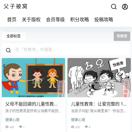
父子被窝
首页
关于版权
会员等级
积分攻略
投稿攻略
全部标签
性教育
父母不能回避的儿童性教育
儿童性教育：让爱完整的 12
课 40讲完结版
堂父母必修课
孩子的性教育是所有父母都不能回
当孩子问起“我从哪里来？”你会怎么
避的重要问题，从孩子出现以上另
去回答？ 当你看到宝贝和朋友一起
健康心理
健康心理
父母尴尬和不知所措的问题时，性
脱光光玩游戏，你会崩溃、不知所
教育就开始了。 胡萍老师，作为中
措吗？ 当你看到越来越多有关儿童
455
1
230
0
国儿童性健康教育第一人，将把儿
性侵害的新闻，你知道可以为了避