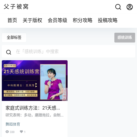
父子被窝
首页
关于版权
会员等级
积分攻略
投稿攻略
全部标签
感统训练
家庭式训练方法：21天感统
训练营 王凤萍
研究表明：多动，磨蹭拖拉，自制
力弱，注意力缺陷，经常迷路，缺
舞蹈体育
乏安全感，学习障碍个性孤僻、不
合群，孩子充耳不闻，听写、默写
330
1
生字不是多一笔就是少一笔，语文