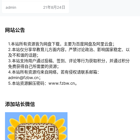
表达差，写作业没有效率，从根本
admin
21年8月24日
上讲，是感统失调。 人体有五大感
觉系统：触觉、前庭觉、本体觉、
视知觉和听知觉，这些感觉接收器
（比如皮肤、眼睛、耳朵、肌肉）
就像雷达一样，任何一项失常，都
网站公告
会表现为学习、专注力、姿势控
制、小肌肉协调、情绪、生活功能
等多方面的…
1.本站所有资源皆为网盘下载，主要为百度网盘及阿里云盘；
2.本站仅分享早教育儿方面内容，严禁讨论政治、影响国家稳定、以
及不和谐的话题；
3.本站支持用户通过投稿、签到、评论等行为获取积分，并通过积分
免费获得自己所需要的资源；
4.本站所有资源均来自网络，若有侵权请联系邮箱：
admin@fzbw.cn；
5.本站资源解压密码：www.fzbw.cn。
添加站长微信