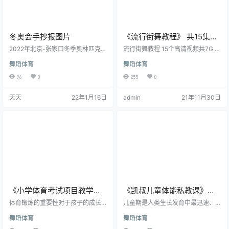
冬奥会手抄报图片
《流行街舞教程》 共15集
mp4高清视频
2022年北京-张家口冬季奥林匹克运
流行街舞教程 15个高清视频共7G 街
动会，将在2022年2月4日——20日
舞（Street Dance）是起源于美
舞蹈体育
舞蹈体育
在中华人民共和国北京市和张家口
国，基于不同的街头文化或音乐风
市联合举行，这是中国首次举办的
格而产生的多个不同种类的舞蹈的
96
0
255
0
冬奥会。下面我们来看看冬奥会手
统称，最早的街舞舞种为Locking，
抄报图片，欢迎阅读借鉴。
起源于20世纪六十年代。 动作是由
天天
22年1月16日
admin
21年11月30日
各种走、跑、跳组合而成，并通过
头、颈、肩、上肢、躯干等关节的
屈伸、转动、绕环、摆振、波浪形
扭动等连贯组合而成的，各个动作
都有其特定的健身效果，既注意了
上肢与下肢、腹部与背部、头部与
躯干动作的…
《小学体育考试项目教学秘
《凯叔儿童体能私教课》教
籍》视频教程
学视频 共18课
体育锻炼的重要性对于孩子的成长
儿童期是人类生长发育中最迅速、
不言而喻，但是不管是什么样的体
最关键的时期。这个时期人体新陈
舞蹈体育
舞蹈体育
育运动都需要掌握一定的技巧这样
代谢快速且旺盛，全身各个器官的
才能让自己发挥得更好，所以今天
结构和机能、智力和心理发育都存