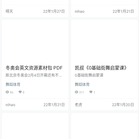
呼吸起落、使舞者和观者都不禁投
量可以很容易的控制的，可大可
入情感的魅力。 无论是舞台上的创
小。可以缓解精神压力，提高自身
晴天
22年1月27日
nihao
22年1月21日
作，或是民间生活中的舞蹈活动，
的身体素质，提高心肺功能和肌肉
都结合了形式上和内容上的美，使
耐力。
人赏心悦目。 在舞蹈表演中，变化
无穷的队形组合把空间的应用发挥
得尽善尽美。 形式上的美在舞蹈表
演中，变化无穷的队形组合把空间
的应用发挥得…
冬奥会英文资源素材包 PDF
凯叔《0基础街舞启蒙课》
距北京冬奥会2月4日开幕还有不到
0基础街舞启蒙课
一个月的时间。是时候给孩子们科
舞蹈体育
舞蹈体育
普冬奥会知识了。这里分享一些冬
奥会学习素材以及手工。可以畅玩
84
0
311
1
一个寒假。 冬奥会打印包，包括8个
文档，加起来有好几百页
nihao
22年1月21日
老虎
22年1月20日