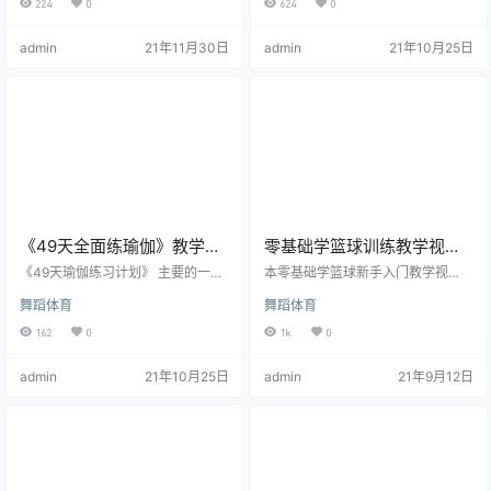
224
0
624
0
小编给大家带来的是小学体育考试
在极大地塑造空间。抓住这一身体
项目视频教学小秘籍 小学体育考试
发育的黄金阶段，对孩子未来的学
admin
21年11月30日
admin
21年10月25日
项目 一二年级的体育考试项目有肺
习、生活和工作都起着至关重要的
活量、50米跑步、座位体前驱、一
作用。 哈佛大学的“脑计划”表明，
分钟短绳，三四年级的体育考试项
在儿童成长的过程中，体育运动可
目有肺活量、50米跑步、座位体前
以明显增加大脑神经纤维、树突、
驱、一分钟短绳、仰卧起坐，比一
突触的数量，促进大脑的发育，从
二年级增加了仰卧起坐，五六年级
而完善和提高儿童认知能力。 美国
的体育考试项目有肺活量、50米
伊利诺伊大学的科学家日前也发表
跑…
研究…
《49天全面练瑜伽》教学视
零基础学篮球训练教学视频
频 MP4
(全20课) mp4高清
《49天瑜伽练习计划》 主要的一些
本零基础学篮球新手入门教学视
辅助工具：瑜伽垫、瑜伽球、瑜伽
频，共20集，视频从打篮球前热身
舞蹈体育
舞蹈体育
砖（2块）（店里有相关工具可参
准备活动、打篮球如何训练球感、
考，不知道的可咨询店主哦）。售
各种运球动作方法及要领等基础入
162
0
1k
0
后可加老师qq85983757.（备注瑜
门知识讲起，再到打篮球运动中的
伽） 一、第1个大周期（49天）练
各种投篮基础动作的讲解，最后到
admin
21年10月25日
admin
21年9月12日
习计划 1、瑜伽讲求循序渐进，需
如何传球、上篮等技巧动作的示范
要练习和休息合理安排，不急不
教学。 本套教学视频内容简单易
躁。所以，49天的课程，按每7天一
懂，适合零基础的篮球新手初学者
个小周期的方式编排，其中2天针对
系统学习并提高自己的篮球基本功
性练习，3天全身练习，余下2…
水平。 资源目录： 01 篮球第1课 活
动准备.mp402 篮球第2课 熟悉球感.
mp403 第3课…