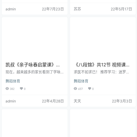
喜欢跟跳； 这种舞，要简单好上
能学会。 像明星一样红颜永驻，逆
admin
22年7月23日
苏苏
22年5月17日
手，为日后的舞蹈学习打好基础 ......
龄生长，肌肤、胸部、四肢、子宫
那究竟哪种舞能达到这样好的效果
代谢一次安排上，快速瘦身、提高
呢？ 也许很多家长已经猜到了，没
代谢、促进分泌、加速排毒 课程大
错，就是街舞！ 跳街舞使人注意力
纲： 模块一 养肌肤 紧肤提拉，恢复
集中，能培养一个人的意志力，也
外在年轻态 第1课 美肤普拉提 促进
可使大脑想念力，创造力发挥到极
肌肤代谢，抗击肌肤皱纹第…
致。街…
凯叔《亲子咏春启蒙课》视
《八段锦》共12节 视频课程
频课程
迷罗老师授课
现在，越来越多的家长看到了学咏
求医不如求已！ 推荐学习：迷罗老
春的好处，想让孩子从小学习武
师教学的八段锦。有以下优点： 1、
舞蹈体育
舞蹈体育
术，但不是价格太贵，老师不专
相关的中医经络穴位讲解；2、动作
业、水平有限，就是时间有限，上
分解讲解；3、呼吸讲解；4、站桩
382
0
657
0
不过来太多兴趣班。 跟着名师进行
讲解；5、我自己从国家体育版开始
系统性学习，对于普通人来说基本
练习，学过多个版本。迷罗老师教
admin
22年4月28日
天天
22年3月3日
是奢望. 应众多妈妈的要求，凯叔找
的最好！
到了咏春拳第九代传人、上海体育
学院武术硕士王昊宁老师，共同打
磨了一套适合6岁+孩子的咏春启蒙
课程：0基础轻松学起 45天让孩子
爱上中国功夫培养好身体+大智慧！
一招一式打出精气神 《亲子咏春…