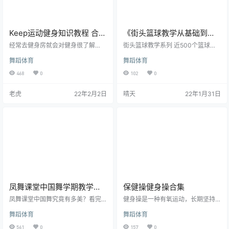
Keep运动健身知识教程 合集
《街头篮球教学从基础到高
版
级》共19集视频
经常去健身房就会对健身很了解
街头篮球教学系列 近500个篮球招
吗？来看看这些问题，或许你也误
式套路 中国10大顶尖BALLA鼎力打
舞蹈体育
舞蹈体育
解了健身哦。从观念，饮食，有氧
造 最全面，最完整，最系统的接球
和力量等方面来寻找你的误区！ 课
教程 妙诀球技源自街头 课程目录 初
468
0
102
0
程含keep付费class+keep会员精讲
级 60招基础街球（上）-01.AVI 60
招基础街球（上）-02.AVI 60招基
老虎
22年2月2日
晴天
22年1月31日
础街球（上）-03.AVI 60招基础街
球（下）-01.AVI 60招基础街球
（下）-02.AVI 60招基础街球
（下）-03.AVI 中级 50招中级街球
（上）-01.AVI…
凤舞课堂中国舞学期教学计
保健操健身操合集
划及初级教材
凤舞课堂中国舞究竟有多美？看完
健身操是一种有氧运动，长期坚持
我惊呆了～中国舞蹈是一门美丽的
练的话可以塑造你的身材，让你在
舞蹈体育
舞蹈体育
艺术，它形象鲜明，情节生动的特
生活中也会很自然的就表现出来你
征造就了一种能带动观众的每一个
的气质和修养。另外健身操的运动
561
0
157
0