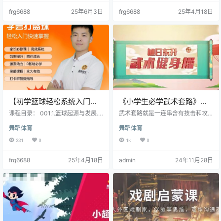
04.33M | ├──04. 多少种…
发高球.mp4 No.05节准备至架拍动
frg6688
25年6月3日
frg6688
25年4月18日
作.mp4 No.06节架拍至引拍动作.m
p4 No.07节鞭打发力.mp4 No.08节
卸力.mp4 No.09节蹬转发力.mp4 N
o.10节…
【初学篮球轻松系统入门】
《小学生必学武术套路》共6
快学篮球_赠送给家长和学生
套 视频课程
课程目录： 001.1.篮球起源与发展.m
武术套路就是一连串含有技击和攻
的专业篮球课程
p4 002.2.场地与篮球.mp4 003.3.
防含义的动作组合。对于小学生来
舞蹈体育
舞蹈体育
篮球竞技规则要点.mp4 004.4.篮球
说，武术套路是一种既能锻炼身体
装备.mp4 005.5.球员位置与职责.m
协调性，又能了解传统文化的活
231
0
1k
0
p4 006.6.无球热身.mp4 007.7.有球
动。 以下分享的是一些适合小学生
热身.mp4 008.8.基本功站立姿势.m
的武术套路： 01、十步拳 十步拳是
frg6688
25年4月18日
admin
24年11月28日
p4 009.9.三威胁姿势.mp4 010.10.
一种武术套路，它结合了拳法、腿
双手传球技巧.mp4 011.11.双手过顶
法、身法等多种武术元素，通过一
传球.mp4 012.12.单…
系列连贯的动作展现出武术的魅力
和力量。 02、三路长拳 三路长拳是
一种拳术流派的总称。新中国成立
后，原国家体委把群众中流传广泛
的查、华、炮、洪、弹腿、少林…