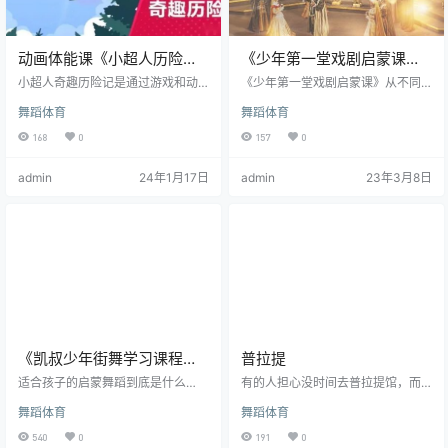
动画体能课《小超人历险
《少年第一堂戏剧启蒙课》
记》共16集 mp4视频
共十集 mp4视频
小超人奇趣历险记是通过游戏和动
《少年第一堂戏剧启蒙课》从不同
画故事的巧妙结合，把体能的要素
的视角讲述十大戏剧家的人生和作
舞蹈体育
舞蹈体育
如：速度、力量、耐力、灵敏、协
品，让戏剧家带着孩子了解经典戏
调等巧妙的穿插进故事情节里，让
剧故事，更深入理解戏剧中的人物
168
0
157
0
孩子对体能训练在不抗拒，反而爱
和情感，学会编故事。通过专家带
上体能训练，让孩子的身体素质在
着孩子学戏剧名家的经典作品，让
admin
24年1月17日
admin
23年3月8日
动画体能课的课堂里逐步的得到提
孩子们领会戏剧艺术的美，爱上戏
升，身体素质得到全面发展，小时
剧和表达。通过欣赏戏剧之美，在
候打好基础，让孩子长大在接触专
快乐中不知不觉地提高文学和艺术
项训练时事半功倍！ 寒假马上就要
素养。 资源目录： 01 戏剧一哥莎
来了，对于孩子们来说必要的户外
士比亚.mp4 02 草根逆袭记博马舍.
运动是少不了的，但是如果由于一
mp4 03 喜剧之王莫里…
些条件所限，孩子只能呆在家里那
该如何运…
《凯叔少年街舞学习课程》
普拉提
共15讲 视频课程
适合孩子的启蒙舞蹈到底是什么
有的人担心没时间去普拉提馆，而
呢？ 这的确是一个值得探讨的问
家里又没有专业器械和指导，怎么
舞蹈体育
舞蹈体育
题： 这种舞，不能过早地教孩子基
办？ 这套逆养普拉提是Lili老师专门
本功，阻碍孩子骨骼的正常发育；
针对普拉提小白研发的，不需要购
540
0
191
0
这种舞，要节奏感强，让孩子天然
买器械，只要一张瑜伽垫，0基础也