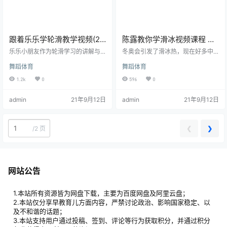
跟着乐乐学轮滑教学视频(23
陈露教你学滑冰视频课程 全
集全) mp4格式
39集 F4V格式
乐乐小朋友作为轮滑学习的讲解与
冬奥会引发了滑冰热，现在好多中
示范 从小朋友的角度出发，介绍得
小学开设了滑冰课，但由于滑冰教
舞蹈体育
舞蹈体育
很详细，总共23个视频 适合初学的
练紧缺，对动作解释不够清楚，所
小朋友 家里有小朋友的家庭很多都
以小编在网上找到了陈露教学视
1.2k
0
596
0
推荐看这个学会的 视频目录： 第1
频，供孩子在课后学习。 关于陈露
课：穿轮滑鞋如何站立第2课：前倒
1976年11月24日出生，吉林省长春
admin
21年9月12日
admin
21年9月12日
重心转移&滑行转移第3课：人字步
市人，花样滑冰女子单人滑运动
单脚滑行第4课：滑行第5课：滑行&
员。陈露的英文名字是Lu Chen，一
弹性蹬腿&收腿靠拢第6课：滑行 &
些西方媒体和观众喜欢称她“Lulu”。
交叉腿过弯第7课：画葫芦 前画葫芦
1994年利勒哈默尔冬季奥运会中获
❮
❯
/
2 页
&后画葫芦第8课：刹车&…
得了中国第一枚（亚洲第二枚）花
样滑冰冬奥会奖牌。现任北京冬奥
组委运动员委…
网站公告
1.本站所有资源皆为网盘下载，主要为百度网盘及阿里云盘；
2.本站仅分享早教育儿方面内容，严禁讨论政治、影响国家稳定、以
及不和谐的话题；
3.本站支持用户通过投稿、签到、评论等行为获取积分，并通过积分