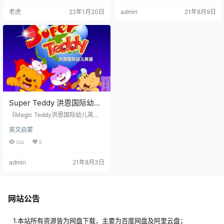
让他们通过这扇门走到外面的世界
只小猪学英语这套卡通剧理论基础
老虎
22年1月20日
admin
21年8月9日
去，感受音乐和英语魅力，亲身感
是“三文治故事教学法”，把英语词语
受到英语是可以“唱”会的！” 《洪恩
和句子巧妙穿插于人物的对话中，
巴迪英文童谣》，收集了50首左右
故事的发展中，和悬疑的情节中，
国外广为流传的英文童谣，由美国
加入的英语词句同时进行汉语解
少儿合唱团的小演员演唱。分享内
释。随着故事情节的一步步发展，
容有三种…
剧中加入的英语词句也一步步增
多，难度也一步步加强，让孩子在
自然轻…
Super Teddy 洪恩国际幼儿
英语动画 8课时
《Magic Teddy洪恩国际幼儿英
语》 是《洪恩幼儿英语Hello Teddy
英文启蒙
家庭版》的提高篇，是一套专门为3
-8岁的儿童设计的家庭英语学习教
334
0
材。本教材首创了一套步骤完善的
家庭自学体系，系统科学，以游戏
admin
21年8月3日
的方式引导孩子一步一步进行英语
学习，趣味性极强。 本套教材采用
以故事为主的学习方式，第一辑包
含8个神奇幽默的英文故事，以故事
带动单词、句型和歌曲的学习，全
网站公告
面提高孩子的英语阅读和理解水
平，使英语思…
1.本站所有资源皆为网盘下载，主要为百度网盘及阿里云盘；