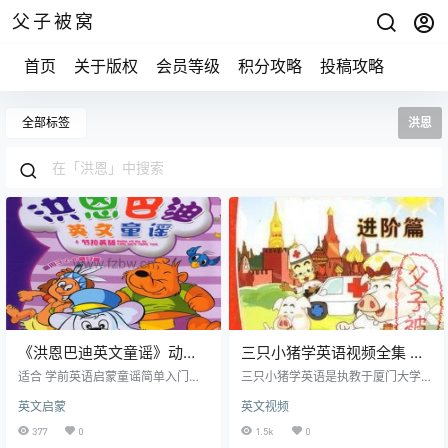
父子被窝
首页
关于版权
会员等级
积分攻略
投稿攻略
全部标签
洪恩
《洪恩巴迪英文童谣》动画
三只小猪学英语视频全集 共
视频 附PDF电子书
60集
适合 学前英语启蒙童谣简单入门，
三只小猪学英语是执教于厦门大学
含pdf电子书 “《洪恩巴迪英文童
的教授纪玉华与洪恩语言教育研究
英文启蒙
英文视频
谣》把这种神奇和不可思议的变成
中心联合制作推出，是针对于儿童
可参，就是希望给中国学英语的儿
和初学英语者的一套英语学习系列
377
0
1.5k
0
童打开一扇英语学习的捷径之门，
剧《洪恩·三只小猪进阶英语》。 三