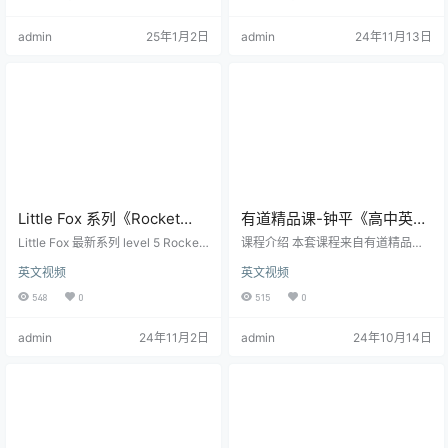
初学者设计的词汇积累课程。无论
《冰雪女王》、《拇指姑娘》、
你是零基础还是有一定基础但希望
《卖火柴的小女孩》、《丑小鸭》
admin
25年1月2日
admin
24年11月13日
快速扩充词汇量，这套课程都是你
和《红鞋》等。尽管创作体裁属于
的不二之选。课程内容简洁明了，
童话，但是其中蕴含了丰富的人生
以日常生活场景为基础，通过生动
哲理。安徒生童话，包含30个童话
有趣的例句和插图，帮助你轻松记
故事，总共13个视频（丢失一个文
忆和理解词汇。 2、温迪英语2000
件，文件夹里为12个视频文件，大
词 接着…
部分带独立字幕文件），每个视频
包含2-3个故事。 国英双语发音，
默…
Little Fox 系列《Rocket
有道精品课-钟平《高中英语
Girls Journey to the
学渣逆袭班》 视频课程
Little Fox 最新系列 level 5 Rocket
课程介绍 本套课程来自有道精品
West》 24集视频 附
Girls Journey to the West 24集完
课：高中英语学渣逆袭班，课程官
英文视频
英文视频
结 书PDF + mp3 + 视频 + 小测验
方售价699元，由钟平老师主讲，共
PDF/mp3/小测验
火箭女孩和孙悟空谁才是最强的超
分为6个班的课程，不同学习基础的
548
0
515
0
级英雄？孙悟空和猪八戒在一次意
学生，学习能力和知识基础是不一
外中来到了美罗城Metro City！他们
样的，所以我们要根据学生的实际
admin
24年11月2日
admin
24年10月14日
遇到了有超能力的罗西，把火箭女
出发去进行提高，本套课程主要针
孩误认为是女神仙！他们的相遇又
对英语学习基础较差的学员安排的
会引出什么样的故事？动画片结合
课程，通过对单词、语法、阅读量
了动作、搞笑、奇幻元素，喜欢火
的训练进行基础知识的巩固，进而
箭女孩和…
再进行其它能力的提高，本套课程
包含讲义共计7.2G。 授课老师 钟平
是一位具有英文、软件工程和…