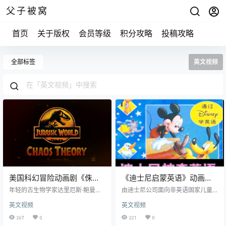
父子被窝
首页
关于版权
会员等级
积分攻略
投稿攻略
全部标签
英文视频
美国科幻冒险动画剧《侏罗
《迪士尼启蒙英语》动画版
纪世界：混沌理论》英文中
(仅包含视频)
年轻的古生物学家达里厄斯·鲍曼在
由迪士尼公司面向非英语国家儿童
字
加利福尼亚州的荒野中发现了活恐
开发的少儿英语教材，现已成为全
英文视频
英文视频
龙。故事发生在白垩纪营地事件的
球最著名的少儿英语教育品牌之
六年后，“Nubrar six”的成员正在努
一。该教材整合“母语教学法”“肢体
267
0
221
0
力寻找离开岛屿的立足点，在一个
语言教学法”“互动教学法”“情景教学