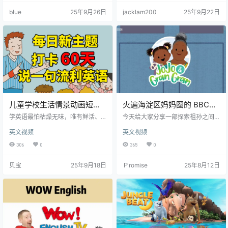
充满恐龙和想伤害它们的人的世界
法”等教育理念，通过迪士尼经典动
blue
25年9月26日
jacklam200
25年9月22日
里航行。
画素材实现视、听、说、唱多维教
学。教材包含25个生活化主题方
案，采用分段式课程设计培养儿童
英语感知能力，教学成果获得国内
外英语教育专家广泛肯定。教材设
置八个循序渐进的学习阶段，从基
础认知到复杂会话逐步提升语言能…
儿童学校生活情景动画短剧
火遍海淀区妈妈圈的 BBC绝
《Speak Well In 60 Days》
好的家庭情景英文动画
学英语最怕枯燥无味，唯有鲜活、
今天给大家分享一部探索祖孙之间
共60集 mp4视频
真实、变化的语言才能激发我们的
《JoJo & Gran Gran》乔乔
的特殊关系的温情动画片《JoJo &
英文视频
英文视频
学习兴趣，达到交流的目的。想象
Gran Gran》，小朋友们可以在这部
和格兰格兰 1-3季
一下，观看美剧时，我们沉浸在原
动画片学到一些日常生活的英语表
306
0
365
0
汁原味的语言环境中，同时领略到
达外，家长也能在Gran Gran身上学
丰富多彩的本土文化和真实的语言
到一些与孩子轻松的相处之道。 Jo
贝宝
25年9月18日
Ｐromise
25年8月12日
场景。这样的学习方式，相较于机
Jo快5岁了，她很喜欢她的祖母。Jo
械地背诵过时的表达，无疑更加生
Jo的爸爸妈妈上班时，JoJo和祖母
动有趣，也更加实用。 现在，就让
待在一起，她俩总有一些有趣的事
我们一起探索这套为孩子们精心设
情要做。她俩去公园，参观邮局，
计的日常英语口语动画短剧——《S
烤面包，去海边旅行。 这部动画赞
peak Well in 60 Days》…
美了祖父母在孩子…