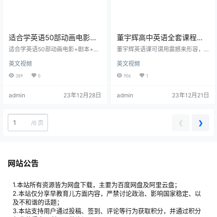
都…
适合学英语50部动画电影
董宇辉高中英语全套课程视
+剧本+音频+方法
频
适合学英语50部动画电影+剧本+音
董宇辉英语课可谓用震撼来形容，
频+方法 资源目录： │ 海报2_mh1
实在是讲得太好了，不愧是顶级
英文视频
英文视频
630809867595.jpg│ 如何通过原
的。客观地说，相较于接受不到优
声英语电影有效提高英语听力口语
质教育资源的普通孩子而言，真干
389
0
906
1
和发音水平.txt│ 清单1_mh16308
不过听了董老师这样名师课程、受
09892897.jpg│ 清单2_mh16308
过专业训练的学生。 看完董宇辉以
admin
23年12月28日
admin
23年12月21日
09913775.jpg│ 海报1_mh16308
前讲课视频，家长和孩子都双双喜
09841380.jpg│ ├─0…
欢他，除了他带出了过很多985以及
清北的学生还有全省状元，最难得
的是，他能把学渣从八九十分提高
❮
❯
/
6 页
到120，也能让学霸稳住140以上。
董老师对教育的认识讲解，对知识
点的精准捕捉以及系统性的解题…
网站公告
1.本站所有资源皆为网盘下载，主要为百度网盘及阿里云盘；
2.本站仅分享早教育儿方面内容，严禁讨论政治、影响国家稳定、以
及不和谐的话题；
3.本站支持用户通过投稿、签到、评论等行为获取积分，并通过积分