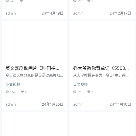
747
0
898
0
很火，她就决定以英语老师教学的
词记起，融入18大记忆方法当中的
身份进入这个新领域。 在进入视频
最厉害的6大方法，然后把这些单词
admin
24年4月19日
admin
24年2月17日
号初期，也是一个小白，通过不断
按照难易程度从3个字母一直背到14
摸索并结合自身优势，在视频创作
个字母，我们称之为314记忆法，它
及直播结合的模式中，优化改进，
是我国最新的科研成果是我们的国
背后所付出的努力和执着令我们感
家十四五重点学科规划的课题，你
动。 她的短视频《一个普通女孩的
将用短短几天的时间，把小学、初
十年》记录了个人真实的成长历
中、高中乃至大学的单词一网打
程，获点赞10万+，生动真实的案
尽！ 授课老师 琦哥 国内9…
例…
英文喜剧动画片《咱们裸
乔大爷教你背单词《5500词
熊》1-4季+电影 适合8-12岁
汇系统课》共127讲 视频课
今天给大家分享的是英语动画片咱
从大学教授转变为一名UP主，感慨
们裸熊1-4季完整版，《We Bare B
程附讲义
万分！在教书期间，乔伯伯深知传
英文视频
英文视频
ears》是Cartoon Network于2015
统教学方式的局限性，尤其是很多
年7月推出的电视卡通，改编自Dani
学生们对英语提不起兴趣，但因为
1.5k
0
595
0
el Chong创作的网络漫画《The Thr
应试被迫学习英语，所以，我开始
ee Bare Bears》，讲述的是三只熊
在互联网上尝试用谐音梗传授英语
admin
24年1月25日
admin
24年1月10日
的日常生活故事。 《咱们裸熊》里
知识，没想到收到了这么多同学支
的主角是三只性格各异的熊，一只
持。 当然在这个过程中我也遭受到
棕熊大大，一只熊猫胖达，还有一
一些质疑，“谐音梗会误导学生”、
只高冷的白熊。 它们平日里出行的
“这样的方式不够科学”。但其实乔伯
时候，总是叠加在一起由白熊…
伯的初衷就是想要通过有趣的方
法，让同学们重新关注英语，并再
次燃起对英语的兴趣！ 很多同学