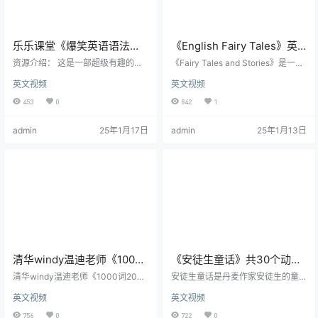
乐乐课堂《爆笑英语语法》
《English Fairy Tales》英
共207集 mp4视频
文童话故事 全666集 mp4格
资源介绍： 这是一部超级有趣的语
《Fairy Tales and Stories》是一个
法动画片，以唐僧和刘关张三位学
式 附音频
受欢迎的YouTube频道，专注于讲
英文视频
英文视频
生的情境小故事，来串联中小学生
述童话故事和其他儿童故事。该频
需要了解的大部分英语语法知识
道的目标是为孩子们提供有趣、富
453
0
842
1
点。 推荐理由： 这部语法动画片，
有教育意义的内容，通过精心制作
每集的时长在3—4分钟左右。其
的动画和声音效果，带领他们进入
admin
25年1月17日
admin
25年1月13日
中，动画小故事40秒左右，中间的
奇幻的故事世界。 这个频道的内容
详细讲解部分占到1分半到2分钟，
主要包括经典童话故事、民间故
最后的总结在30到40秒之间。 短小
事、寓言故事以及一些原创故事。
精悍的语法动画，能更好地抓住孩
它们以生动的动画形式呈现，配以
子的注意力！每天花上几分钟，小
悦耳的背景音乐和声音效果，营造
朋友就能收获一个语法知识点，何
出一个令人陶醉的视听体验。每个
乐…
故事都有…
清华windy温迪老师《1000
《安徒生童话》共30个动画
词2000词4000词》精讲视
视频 中英双语发音
清华windy温迪老师《1000词2000
安徒生童话是丹麦作家安徒生的童
频
词4000词》精讲视频 1、温迪英语1
话作品，也是世界上最有名的童话
英文视频
英文视频
000词 首先，我们来看看温迪英语
作品集之一。 他最著名的童话故事
的1000词课程。这是一套专为英语
有《海的女儿》、《小锡兵》、
756
0
722
0