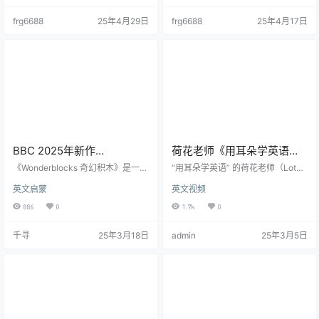
传递勇气与正义。配套MP3音频同
美学，电子书兼容图文阅读与纯文
frg6688
25年4月29日
frg6688
25年4月17日
步上线，包含动画原声与精彩剧
字便携，音频解锁睡前故事场景，
情，方便孩子“磨耳朵”学英语，同时
满足亲子共读、英语学习和收藏需
融入安全知识、感恩教育等内容，
求。从儿童到成人，开启脑洞与勇
寓教于乐。音频在喜马拉雅等平台
气的冒险之旅，感受文学顽童的永
独家播出，为孩子们提供沉浸式学
恒魅力。 世界上最会讲故事的人！
习体验。
他，就是罗尔德·达尔（Roald Dahl
）。很多英…
BBC 2025年新作
荷花老师《用耳朵学英语》
WonderBlocks 全30集
共172节 视频课程
《Wonderblocks 奇幻积木》是一部
“用耳朵学英语” 的荷花老师（Lotus
英国学龄前儿童动画电视系列剧，
老师）是一位经验丰富、教学方法
英文启蒙
英文视频
于2025年1月20日在CBeebies频道
独特的英语培训师。 以下是关于她
首播。该剧由英国广播公司（BB
及相关课程的具体介绍： 关于老师
886
0
1.7k
0
C）委托制作，由Joe Elliot和David
荷花老师——剑桥大学认证英语培
Bowman共同创作，Alphablocks L
训师，10年英语教学经验，着重解
千寻
25年3月18日
admin
25年3月5日
td.与Blue Zoo动画工作室联合制作
决听说难题。课程强调大量听英语
完成。 《Wonderblocks》的故事背
原声材料的重要性，引导学习者逐
景设定在一个奇妙的幻想国度——
渐熟悉英语的语音、语调、语速以
“奇幻之地”（Wonderland）。…
及常用的表达方式，从而培养出良
好的语感‌。 教学理念…