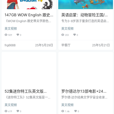
147GB WOW English 跟史
英语启蒙：动物冒险王国/动
蒂夫学颜色分级1-8级视频
物王国大冒险动画视频
《WOW English 跟史蒂夫学颜色分
专为3-8岁孩子量身打造的英语启蒙
+音频适合3-12岁全套
级1-8级》为3至12岁的孩子们打开
神器来袭！含24集爆笑动画，百看
英文视频
英文视频
了一个绚丽多彩的英语学习世界。
不厌，搭配24首朗朗上口的儿歌，
通过史蒂夫老师的生动教学，孩子
轻松吸引好动孩子。
509
0
203
0
们将在趣味中掌握颜色的奥秘，同
时提升英语听说能力。全套视频+音
frg6688
25年5月29日
早餐厅
25年5月21日
频，内容丰富、分级明确，让孩子
们在轻松愉快的氛围中快乐成长，
迈向英语学习的新高度。
52集迷你特工队英文版
罗尔德达尔13部电影+24部
+MP3音频
电子书（PDF和TXT）+音频
《迷你特工队》52集英文版是一部
罗尔德·达尔经典文学宇宙全收录！
集冒险、友情与成长于一体的少儿
含13部奇幻电影+24部电子书（PD
英文视频
英文视频
动画。四位特工队员弗特、赛米、
F/TXT双格式）+全系列音频，一站
露西、麦克斯，以酷炫机甲和超能
式沉浸巧克力工厂、女巫、玛蒂尔
619
0
1.4k
0
力守护地球和平，对抗邪恶势力，
达等暗黑童话世界。电影还原怪诞