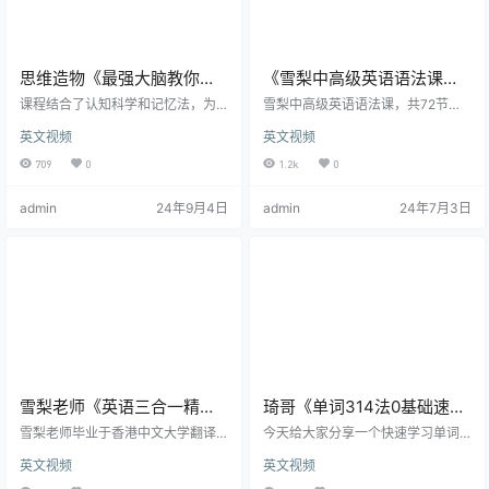
思维造物《最强大脑教你背
《雪梨中高级英语语法课》
单词速记》共261节 视频课
共72节 视频课程
课程结合了认知科学和记忆法，为
雪梨中高级英语语法课，共72节视
程
学习者提供了一种全新的、高效的
频，每节视频15-30分钟 雪梨中高
英文视频
英文视频
背单词方法。 核心思想是通过理解
级语法内容包括： 9大英语高阶词法
大脑的记忆机制和运用科学的记忆
(名词、冠词、代词、介词...) 11大必
709
0
1.2k
0
方法，可以大幅提升背单词的效
考时态(5大基本时态、过去进行时、
率，从而达到快速记忆的目的。 作
过去完成时、将来进行时...) 4大英
admin
24年9月4日
admin
24年7月3日
者首先解析了大脑的记忆原理，包
语特殊句式(倒装句、强调句、省略
括记忆的形成、存储和提取过程，
句、虚拟语气) 6大常考从句 其他常
使学习者对记忆有了更深的理解。
考重难点知识。 课程适合人群： 有
介绍了多种记忆法，如联想记忆、
一定英语语法基础，希望全面提升
故事记忆、图像记忆等，这些方法
英语能力的同学们。 老师介绍： 雪
都有助于将单词与生活中的元素相
梨老师毕业于香港中…
结合，使记忆更加生动、有趣…
雪梨老师《英语三合一精品
琦哥《单词314法0基础速记
课程》视频课程
3500单词》共120节 视频课
雪梨老师毕业于香港中文大学翻译
今天给大家分享一个快速学习单词
硕士，原本是个有八年经验英语培
程
的314记忆法，教你如何用最短的时
英文视频
英文视频
训机构的老师，2020年疫情期间宅
间学最少的东西来去记最多的单
家正在思考未来方向。看到短视频
词，也就是说，将从非常简单的单