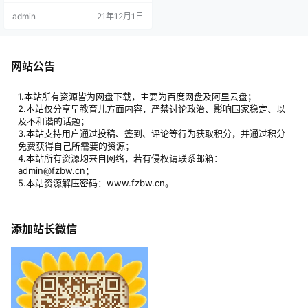
技能课程大专栏中共包含小专栏36
admin
21年12月1日
+，共计（200+）节课，可在目录
中查看课程内容及具体玩法。 资源
目录 ├─01.孩子觉得不公平怎么办
│ ├─第1课：什么是公平（绘本）
│ ├─第2课：公平和都一样的辨别
网站公告
（分类卡）│ ├─第3课：策略①
区分羡慕嫉妒和真…
1.本站所有资源皆为网盘下载，主要为百度网盘及阿里云盘；
2.本站仅分享早教育儿方面内容，严禁讨论政治、影响国家稳定、以
及不和谐的话题；
3.本站支持用户通过投稿、签到、评论等行为获取积分，并通过积分
免费获得自己所需要的资源；
4.本站所有资源均来自网络，若有侵权请联系邮箱：
admin@fzbw.cn；
5.本站资源解压密码：www.fzbw.cn。
添加站长微信