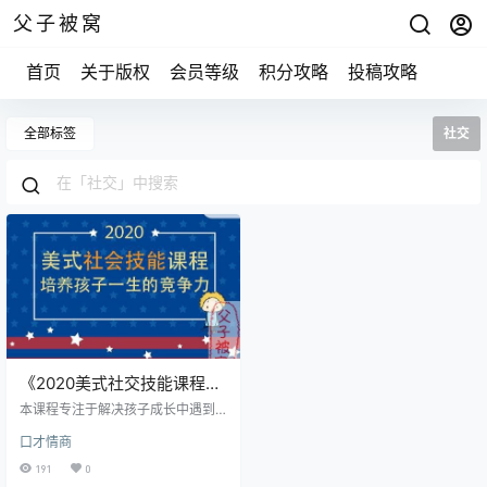
父子被窝
首页
关于版权
会员等级
积分攻略
投稿攻略
全部标签
社交
《2020美式社交技能课程》
电子版 培养孩子一生的竞争
本课程专注于解决孩子成长中遇到
力
的各种棘手问题，每个内容教孩子
口才情商
如何使用各种策略来解决问题。全
套课程学下来，孩子获得的社会能
191
0
力可以说是受用终生的。美式社会