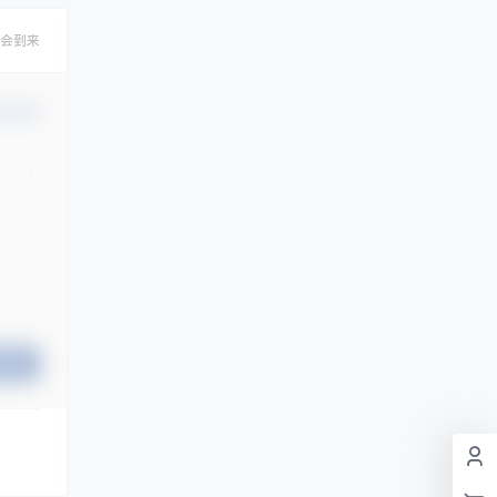
会到来
认修改
提交