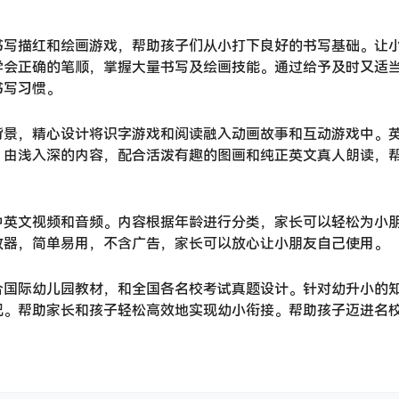
书写描红和绘画游戏，帮助孩子们从小打下良好的书写基础。让
学会正确的笔顺，掌握大量书写及绘画技能。通过给予及时又适
书写习惯。
背景，精心设计将识字游戏和阅读融入动画故事和互动游戏中。
。由浅入深的内容，配合活泼有趣的图画和纯正英文真人朗读，
中英文视频和音频。内容根据年龄进行分类，家长可以轻松为小
放器，简单易用，不含广告，家长可以放心让小朋友自己使用。
合国际幼儿园教材，和全国各名校考试真题设计。针对幼升小的
况。帮助家长和孩子轻松高效地实现幼小衔接。帮助孩子迈进名