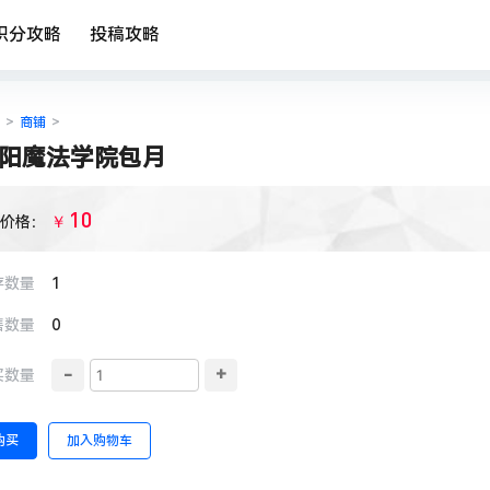
积分攻略
投稿攻略
>
商铺
>
阳魔法学院包月
10
￥
价格：
存数量
1
售数量
0
-
+
买数量
购买
加入购物车