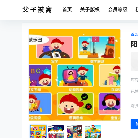
父子被窝
首页
关于版权
会员等级
首页
阳
库
已
购