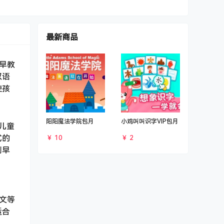
最新商品
早教
双语
使孩
阳阳魔法学院包月
小鸡叫叫识字VIP包月
儿童
式的
￥ 10
￥ 2
别早
文等
适合