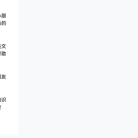
小朋
当的
英文
帮助
朋友
知识
校