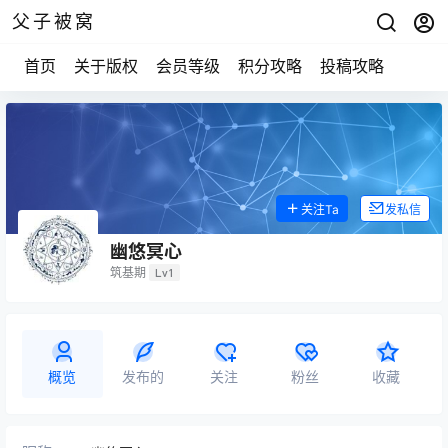
父子被窝
首页
关于版权
会员等级
积分攻略
投稿攻略
关注Ta
发私信
幽悠冥心
筑基期
Lv1
概览
发布的
关注
粉丝
收藏