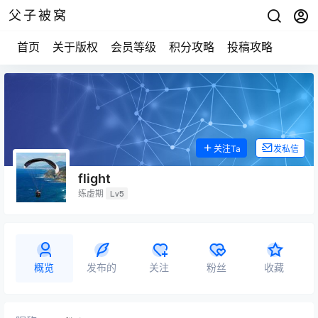
父子被窝
首页
关于版权
会员等级
积分攻略
投稿攻略
关注Ta
发私信
flight
练虚期
Lv5
概览
发布的
关注
粉丝
收藏