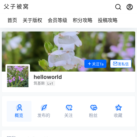
父子被窝
首页
关于版权
会员等级
积分攻略
投稿攻略
关注Ta
发私信
helloworld
筑基期
Lv1
概览
发布的
关注
粉丝
收藏