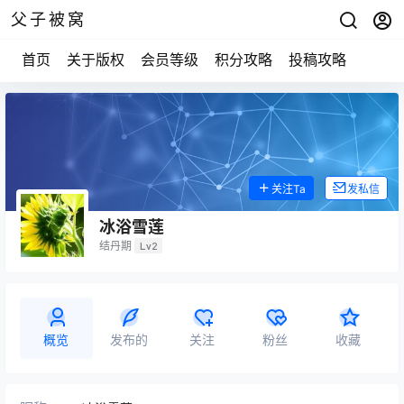
父子被窝
首页
关于版权
会员等级
积分攻略
投稿攻略
关注Ta
发私信
冰浴雪莲
结丹期
Lv2
概览
发布的
关注
粉丝
收藏