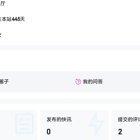
餐厅
驻本站
445
天
女
圈子
我的问答
发布的快讯
提交的评
0
2