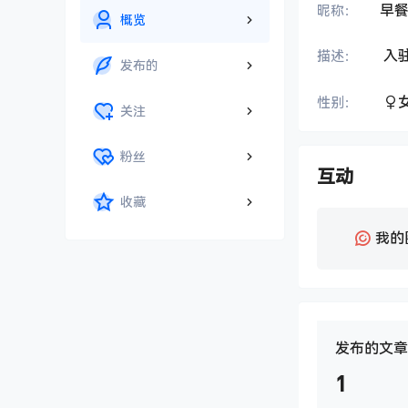
早
昵称：
概览
入
描述：
发布的
性别：
关注
粉丝
互动
收藏
我的
发布的文章
1