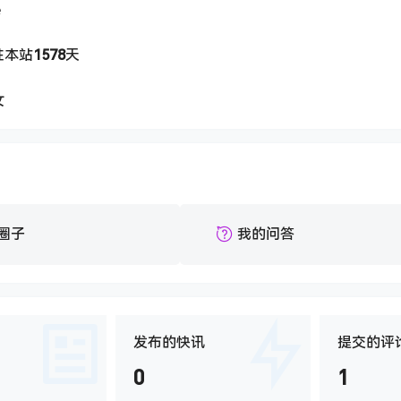
e
驻本站
1578
天
女
圈子
我的问答
发布的快讯
提交的评
0
1