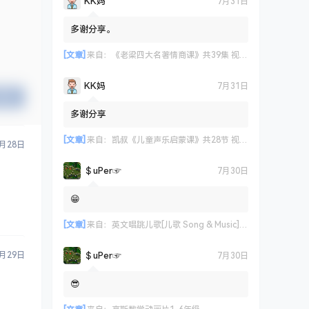
KK妈
7月31日
多谢分享。
[文章]
来自：
《老梁四大名著情商课》共39集 视频课程
KK妈
7月31日
提交
多谢分享
[文章]
来自：
凯叔《儿童声乐启蒙课》共28节 视频课程
5月28日
＄uΡer☞
7月30日
😁
[文章]
来自：
英文唱跳儿歌[儿歌 Song & Music] 艾米咕噜
＄uΡer☞
5月29日
7月30日
😎