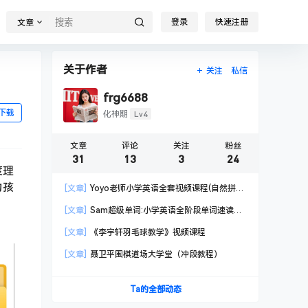
登录
快速注册
文章
关于作者
关注
私信
frg6688
下载
Lv4
化神期
文章
评论
关注
粉丝
31
13
3
24
度理
力孩
[文章]
Yoyo老师小学英语全套视频课程(自然拼读
+音标+语法+小升初)
[文章]
Sam超级单词:小学英语全阶段单词速读速
记速背课
[文章]
《李宇轩羽毛球教学》视频课程
[文章]
聂卫平围棋道场大学堂（冲段教程）
Ta的全部动态