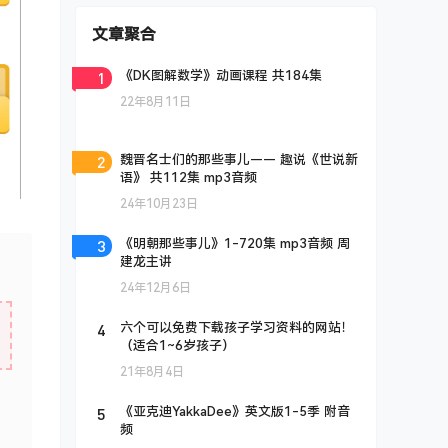
文章聚合
1
《DK图解数学》动画课程 共184集
22年8月11日
2
魏晋名士们的那些事儿—— 趣说《世说新
语》 共112集 mp3音频
24年10月23日
3
《明朝那些事儿》1-720集 mp3音频 周
建龙主讲
24年12月6日
4
六个可以免费下载孩子学习资料的网站！
（适合1~6岁孩子）
21年8月4日
5
《亚克迪YakkaDee》英文版1-5季 附音
频