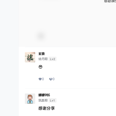
您必须
玄狼
Lv2
结丹期
😎
0
0
娜娜985
Lv1
筑基期
感谢分享