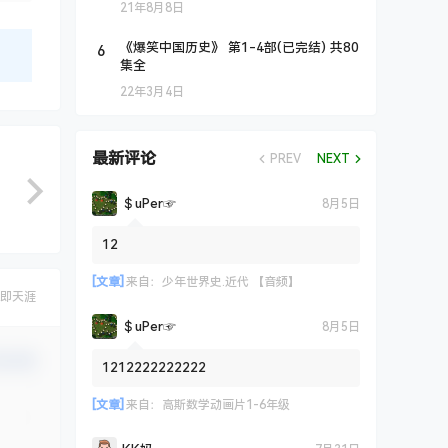
21年8月8日
6
《爆笑中国历史》 第1-4部(已完结) 共80
集全
22年3月4日
最新评论
PREV
NEXT
＄uΡer☞
8月5日
12
[文章]
来自：
少年世界史.近代 【音频】
即天涯
＄uΡer☞
8月5日
认修改
1212222222222
[文章]
来自：
高斯数学动画片1-6年级