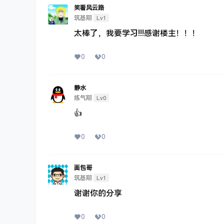
笑看风云路
Lv1
筑基期
太棒了，我要学习!!!感谢楼主！！！
0
0
静水
Lv0
练气期
👍
0
0
面包哥
Lv1
筑基期
谢谢你的分享
0
0