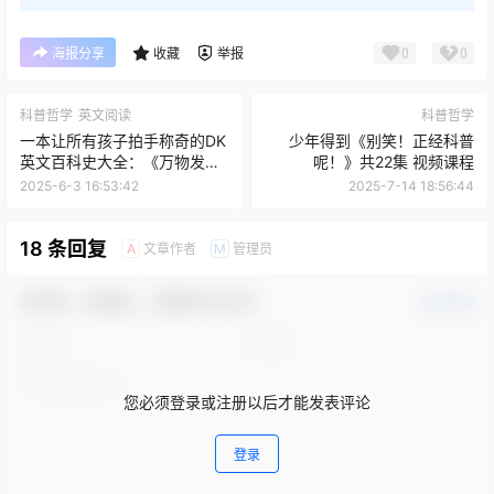
0
0
海报分享
收藏
举报
科普哲学
英文阅读
科普哲学
一本让所有孩子拍手称奇的DK
少年得到《别笑！正经科普
英文百科史大全：《万物发展
呢！》共22集 视频课程
时间轴》Timelines of
2025-6-3 16:53:42
2025-7-14 18:56:44
Everything（英文版）
18 条回复
文章作者
管理员
A
M
欢迎您，新朋友，感谢参与互动！
确认修改
您必须登录或注册以后才能发表评论
登录