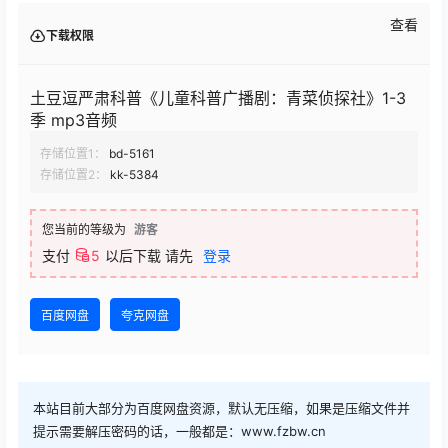
查看
下载权限
土豆逗严肃科普《儿童科普广播剧：青菜侦探社》1-3
季 mp3音频
存储位置1：
bd-5161
存储位置2：
kk-5384
您当前的等级为
游客
支付
5
以后下载
请先
登录
百度网盘
夸克网盘
本站目前大部分为百度网盘资源，默认无压缩，如果是压缩文件并
提示需要解压密码的话，一般都是：www.fzbw.cn