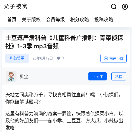
父子被窝
首页
关于版权
会员等级
积分攻略
投稿攻略
土豆逗严肃科普《儿童科普广播剧：青菜侦探
社》1-3季 mp3音频
0
科普哲学
25年6月12日
前往下载
贝宝
关注
私信
天地之间奥秘万千，寻找真相勇往直前！嘿，小侦探们，
你能破解谜题吗？
这里有科普力满满的奇案一箩筐，快跟着侦探菜小白，以
及他的好朋友们——茄小乖、土豆豆、方大瓜、小辣椒出
发咯！