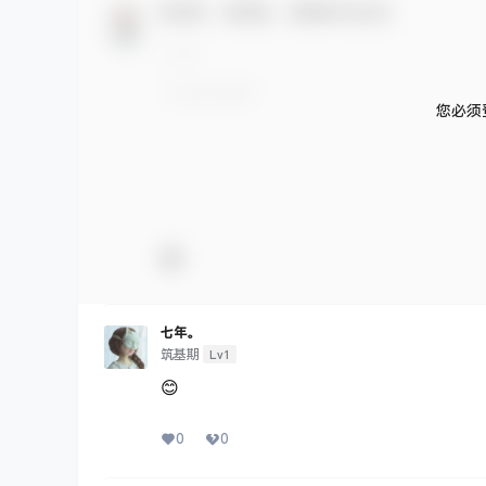
百度网盘
本站目前大部分为百度网盘资源，默认无压缩，如果是压缩文件
科普哲学
英文阅读
一本让所有孩子拍手称奇的DK英文百科史大全
物发展时间轴》Timelines of Everything（
2025-6-3 16:53:42
7 条回复
A
M
文章作者
管理员
欢迎您，新朋友，感谢参与互动！