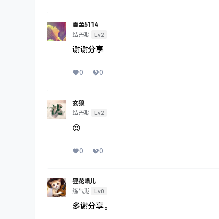
👍
0
0
简单
Lv2
结丹期
天英语美文晨读计划
0
0
方颖
Lv1
筑基期
👍👍👍
0
0