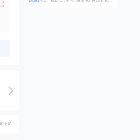
[文章]
来自：
凯叔《儿童声乐启蒙课》共28节 视频课程