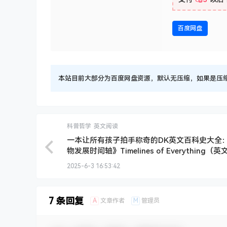
每日一读，不同主题！中文和英文同时呈现，还
《暑假40天英
下载权限
所有人：
存储位置：
bd-5
3
您当前的等级为
支付
3
以后