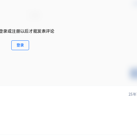
并提示需要解压密码的话，一般都是：www.fzbw.cn
英文阅读
：《万
RAZ《ABC Reading精讲伴读动画》AA到C级 共315
英文版）
集 动画视频
2025-8-6 16:41:12
这世上所有的不公平都是因为当事人能力
确