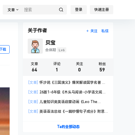
登录
快速注册
文章
关于作者
关注
私信
贝宝
下载
Lv6
合体期
文章
评论
关注
粉丝
64
1
0
59
[文章]
怀沙说《三国演义》爆笑解读国学名著 第
一季
[文章]
26版1-6年级《木头马阅读-小学语文阅读
高效训练88篇》附 答案+结题方法+打卡表
[文章]
儿童知识类英语启蒙动画《Leo The
Wildlife Ranger 动物小游侠》 共60集
[文章]
英语语法总结《一篇秒懂句子成分》附思
维导图 电子文档
Ta的全部动态