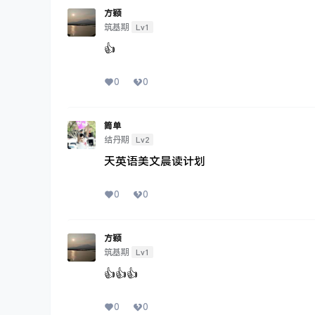
您必须
七年。
Lv1
筑基期
😊
0
0
方颖
Lv1
筑基期