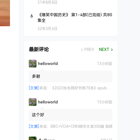
21年8月8日
6
《爆笑中国历史》 第1-4部(已完结) 共80
集全
22年3月4日
最新评论
PREV
NEXT
helloworld
13小时前
多谢
[文章]
来自：
《2023当当网好书榜70本》epub+azw3+mobi格式
helloworld
13小时前
这个好
[文章]
来自：
BBC+VOA+CNN精华文章300篇 音频