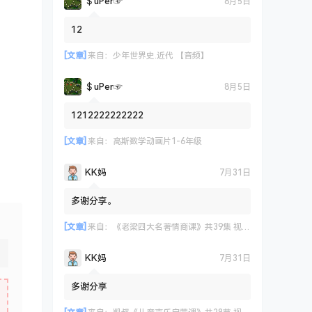
＄uΡer☞
8月5日
12
[文章]
来自：
少年世界史.近代 【音频】
＄uΡer☞
8月5日
1212222222222
[文章]
来自：
高斯数学动画片1-6年级
KK妈
7月31日
多谢分享。
[文章]
来自：
《老梁四大名著情商课》共39集 视频课程
KK妈
7月31日
多谢分享