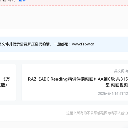
有自然拼读和词汇拓展，每篇文章配有字帖，提升书写能力。
语美文晨读计划》PDF格式 配套音频+字帖
161
游客
下载
请先
登录