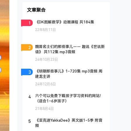
文章聚合
1
《DK图解数学》动画课程 共184集
22年8月11日
2
魏晋名士们的那些事儿—— 趣说《世说新
语》 共112集 mp3音频
24年10月23日
3
《明朝那些事儿》1-720集 mp3音频 周
建龙主讲
24年12月6日
4
六个可以免费下载孩子学习资料的网站！
（适合1~6岁孩子）
21年8月4日
5
《亚克迪YakkaDee》英文版1-5季 附音
频