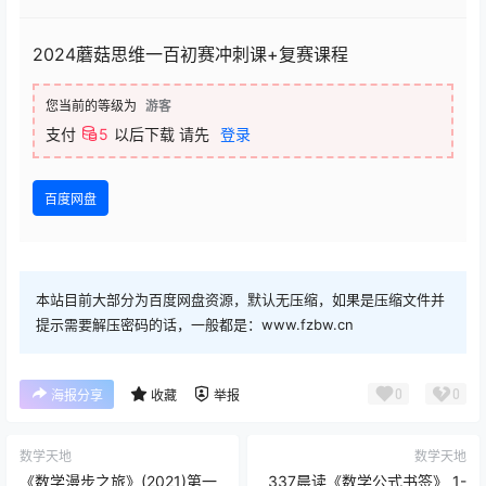
2024蘑菇思维一百初赛冲刺课+复赛课程
您当前的等级为
游客
支付
5
以后下载
请先
登录
百度网盘
本站目前大部分为百度网盘资源，默认无压缩，如果是压缩文件并
提示需要解压密码的话，一般都是：www.fzbw.cn
0
0
海报分享
收藏
举报
数学天地
数学天地
《数学漫步之旅》(2021)第一
337晨读《数学公式书签》 1-