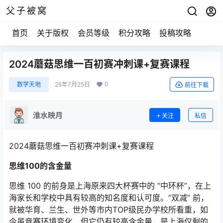
父子被窝
首页
关于版权
会员等级
积分攻略
投稿攻略
2024蘑菇思维一百初赛冲刺课+复赛课程
0
数学天地
25年7月25日
前往下载
淮水映月
关注
私信
2024蘑菇思维一百初赛冲刺课+复赛课程
思维100的含金量
思维 100 的前身是上海原来四大杯赛中的 “中环杯”，在上
海家长和学校中具有较高的知名度和认可度。“双减” 前，
就被华育、兰生、世外等市内TOP级民办学校所看重，如
今虽竞赛环境变化，但它仍有较高含金量，是上海仅剩的