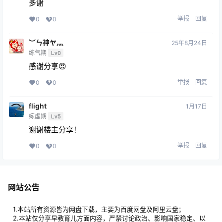
兔兔的家
25年8月24日
筑基期
Lv1
多谢
举报
回复
0
0
︶ㄣ神ヤ灬
25年8月24日
练气期
Lv0
感谢分享😍
举报
回复
0
0
flight
1月17日
练虚期
Lv5
谢谢楼主分享！
举报
回复
0
0
网站公告