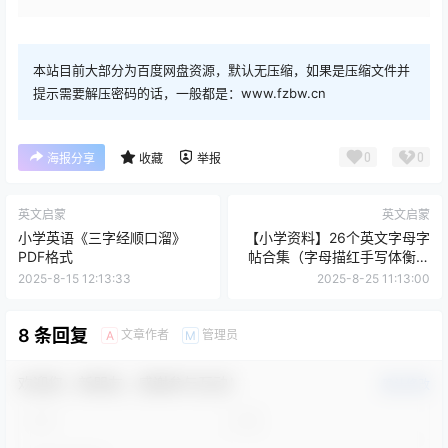
百度网盘
夸克网盘
本站目前大部分为百度网盘资源，默认无压缩，如果是压缩文件并
提示需要解压密码的话，一般都是：www.fzbw.cn
0
0
海报分享
收藏
举报
英文启蒙
英文启蒙
小学英语《三字经顺口溜》
【小学资料】26个英文字母字
PDF格式
帖合集（字母描红手写体衡水
体棒棒体打卡字帖练习册）
2025-8-15 12:13:33
2025-8-25 11:13:00
8 条回复
文章作者
管理员
A
M
欢迎您，新朋友，感谢参与互动！
确认修改