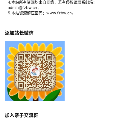
举报
回复
0
0
娜娜985
25年9月3日
筑基期
Lv1
感谢分享
举报
回复
0
0
︶ㄣ神ヤ灬
25年9月10日
练气期
Lv0
谢谢分享😊
举报
回复
0
0
网站公告
1.本站所有资源皆为网盘下载，主要为百度网盘及阿里云盘；
2.本站仅分享早教育儿方面内容，严禁讨论政治、影响国家稳定、以
及不和谐的话题；