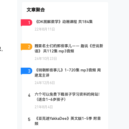
文章聚合
1
《DK图解数学》动画课程 共184集
22年8月11日
2
魏晋名士们的那些事儿—— 趣说《世说新
记，
语》 共112集 mp3音频
24年10月23日
3
《明朝那些事儿》1-720集 mp3音频 周
建龙主讲
24年12月6日
4
六个可以免费下载孩子学习资料的网站！
（适合1~6岁孩子）
21年8月4日
5
《亚克迪YakkaDee》英文版1-5季 附音
频