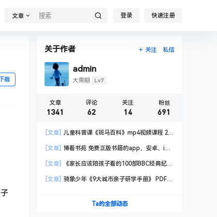
登录
快速注册
文章
关于作者
关注
私信
admin
下载
Lv7
大乘期
文章
评论
关注
粉丝
1341
62
14
691
[文章]
儿童科普课《斑马百科》mp4视频课程 20
科高清视频 已更新
[文章]
博看书苑 免费正版书籍的app，安卓、iOS
均可用，无任何广告
[文章]
《家长应该陪孩子看的100部BBC经典纪录
片》共550GB
[文章]
骑象少年《9大城市亲子研学手册》 PDF格
式
孩子
Ta的全部动态