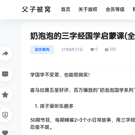
父子被窝
首页
关于版权
会员等级
奶泡泡的三字经国学启蒙课(全)
0
592
国学熏陶
21年8月31日
学国学不受罪，也能很搞笑！
喜马拉雅五星好评、百万播放的“奶泡泡国学系列
孩子爱听乐趣多
50期节目，每期精编2~3个小日常故事，用三
忍俊不禁。