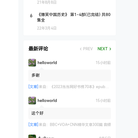
21年8月8日
6
《爆笑中国历史》 第1-4部(已完结) 共80
集全
22年3月4日
最新评论
PREV
NEXT
helloworld
15小时前
多谢
[文章]
来自：
《2023当当网好书榜70本》epub+azw3+mobi格式
helloworld
15小时前
这个好
[文章]
来自：
BBC+VOA+CNN精华文章300篇 音频