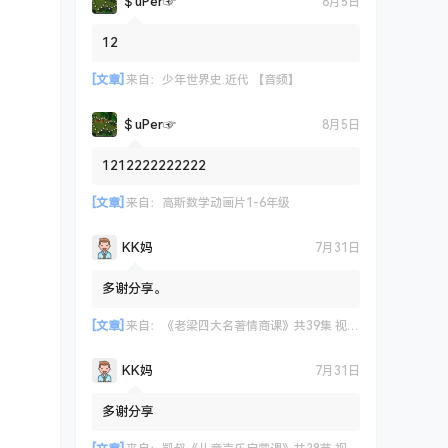
＄uΡer☞
8月5日
12
[文章]
来自：
少年世界史.近代 【音频】
＄uΡer☞
8月5日
1212222222222
[文章]
来自：
高斯数学动画片1-6年级
KK妈
7月31日
多谢分享。
[文章]
来自：
《老梁四大名著情商课》共39集 视频课程
KK妈
7月31日
多谢分享